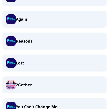
Again
Reasons
Lost
2Gether
You Can't Change Me