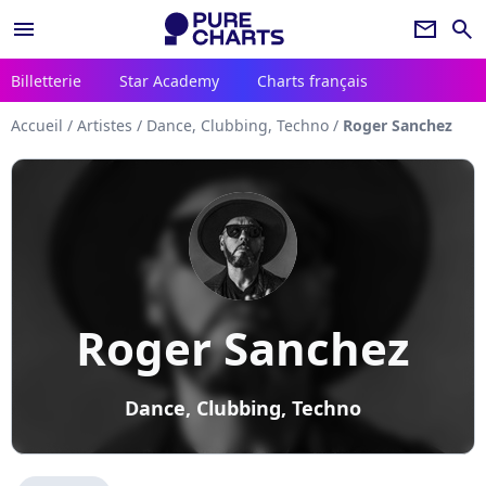
menu
newsletter
search
Billetterie
Star Academy
Charts français
Accueil
/
Artistes
/
Dance, Clubbing, Techno
/
Roger Sanchez
Roger Sanchez
Dance, Clubbing, Techno