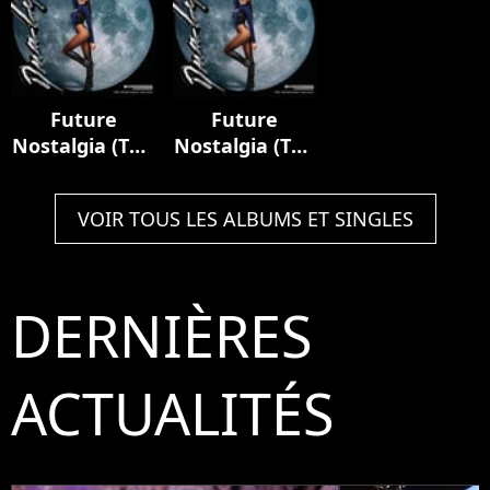
Future
Future
Nostalgia (The
Nostalgia (The
Moonlight
Moonlight
Edition)
Edition)
VOIR TOUS LES ALBUMS ET SINGLES
DERNIÈRES
ACTUALITÉS