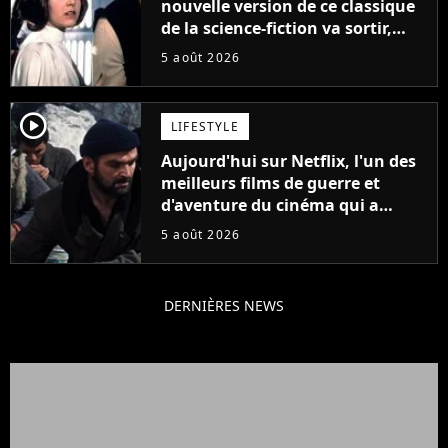
nouvelle version de ce classique
de la science-fiction va sortir,
mais on ne la verra jamais en
5 août 2026
France
player2
LIFESTYLE
Aujourd'hui sur Netflix, l'un des
meilleurs films de guerre et
d'aventure du cinéma qui a
connu un succès retentissant à
5 août 2026
son époque
DERNIÈRES NEWS