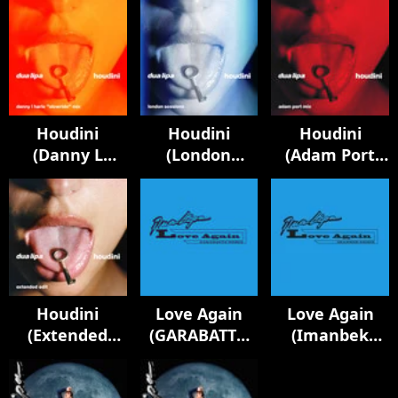
Houdini
Houdini
Houdini
(Danny L
(London
(Adam Port
Harle Slowride
Sessions)
Mix)
Mix)
Houdini
Love Again
Love Again
(Extended
(GARABATTO
(Imanbek
Edit)
Remix)
Remix)