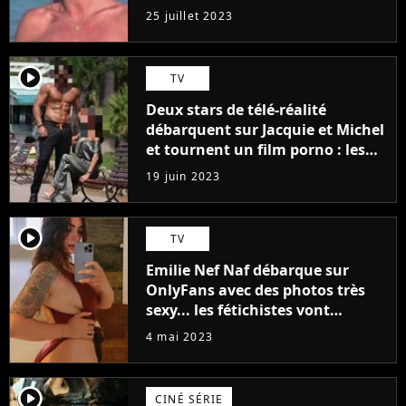
j'arriverais à le faire..."
25 juillet 2023
player2
TV
Deux stars de télé-réalité
débarquent sur Jacquie et Michel
et tournent un film porno : les
premières images du tournage
19 juin 2023
(exclu)
player2
TV
Emilie Nef Naf débarque sur
OnlyFans avec des photos très
sexy... les fétichistes vont
prendre leur pied !
4 mai 2023
player2
CINÉ SÉRIE