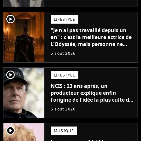
player2
LIFESTYLE
"Je n'ai pas travaillé depuis un
an" : c'est la meilleure actrice de
L'Odyssée, mais personne ne
veut lui donner de rôle au
5 août 2026
cinéma
player2
LIFESTYLE
NCIS : 23 ans après, un
producteur explique enfin
l'origine de l'idée la plus culte de
la série (et on ne parle pas du
5 août 2026
bateau)
player2
MUSIQUE