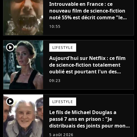
Introuvable en France : ce
nouveau film de science-fiction
noté 55% est décrit comme "le
plus stupide de l'année"
10:55
player2
LIFESTYLE
Aujourd'hui sur Netflix : ce film
de science-fiction totalement
oublié est pourtant l'un des
meilleurs des années 2010
09:23
player2
LIFESTYLE
Le fils de Michael Douglas a
passé 7 ans en prison : "Je
distribuais des joints pour mon
père"
5 août 2026