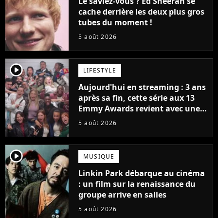
Le saviez-vous ? Ed Sheeran se
cache derrière les deux plus gros
tubes du moment !
5 août 2026
player2
LIFESTYLE
Aujourd'hui en streaming : 3 ans
après sa fin, cette série aux 13
Emmy Awards revient avec une
suite... totalement différente
5 août 2026
player2
MUSIQUE
Linkin Park débarque au cinéma
: un film sur la renaissance du
groupe arrive en salles
5 août 2026