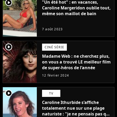
player2
"Un été hot" : en vacances,
Caroline Margeridon oublie tout,
même son maillot de bain
7 août 2023
player2
CINÉ SÉRIE
Madame Web : ne cherchez plus,
on vous a trouvé LE meilleur film
de super-héros de l'année
12 février 2024
player2
TV
Caroline Ithurbide s'affiche
totalement nue sur une plage
naturiste : "je ne pensais pas que