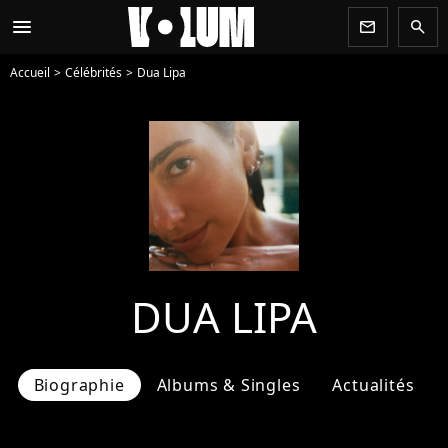
menu
newsletter
search
Accueil
Célébrités
Dua Lipa
DUA LIPA
Biographie
Albums & Singles
Actualités