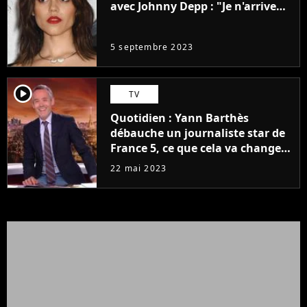
avec Johnny Depp : "Je n'arrive
même pas..."
5 septembre 2023
player2
TV
Quotidien : Yann Barthès
débauche un journaliste star de
France 5, ce que cela va changer
à la rentrée
22 mai 2023