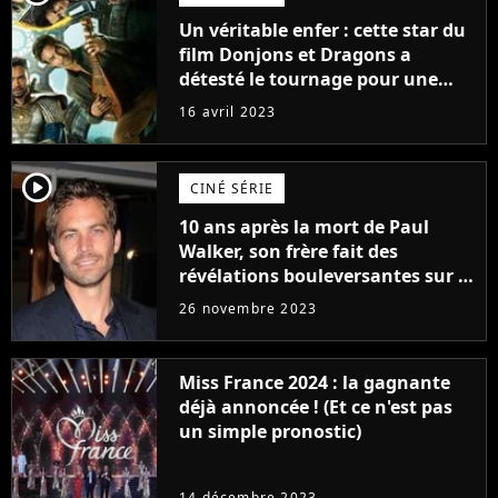
Un véritable enfer : cette star du
film Donjons et Dragons a
détesté le tournage pour une
raison très spéciale
16 avril 2023
player2
CINÉ SÉRIE
10 ans après la mort de Paul
Walker, son frère fait des
révélations bouleversantes sur la
réaction des acteurs de Fast and
26 novembre 2023
Furious
Miss France 2024 : la gagnante
déjà annoncée ! (Et ce n'est pas
un simple pronostic)
14 décembre 2023