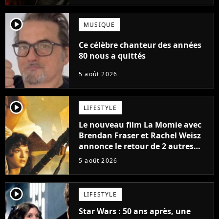
player2
MUSIQUE
Ce célèbre chanteur des années
80 nous a quittés
5 août 2026
player2
LIFESTYLE
Le nouveau film La Momie avec
Brendan Fraser et Rachel Weisz
annonce le retour de 2 autres
personnages emblématiques de
5 août 2026
la saga
player2
LIFESTYLE
Star Wars : 50 ans après, une