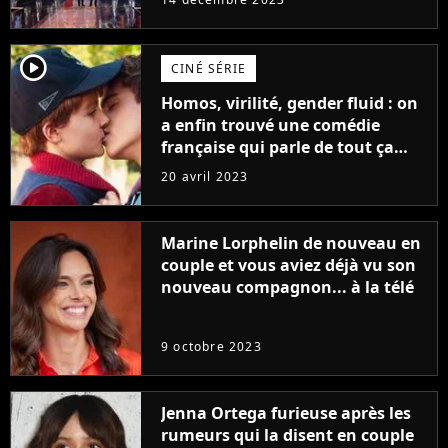
player2
CINÉ SÉRIE
Homos, virilité, gender fluid : on
a enfin trouvé une comédie
française qui parle de tout ça
sans être super ringarde
20 avril 2023
Marine Lorphelin de nouveau en
couple et vous aviez déjà vu son
nouveau compagnon... à la télé
9 octobre 2023
Jenna Ortega furieuse après les
rumeurs qui la disent en couple