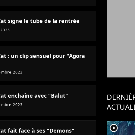
at signe le tube de la rentrée
 2025
at : un clip sensuel pour "Agora
embre 2023
Cat enchaîne avec "Balut"
DERNIÈ
ACTUAL
embre 2023
player2
Cat fait face à ses "Demons"