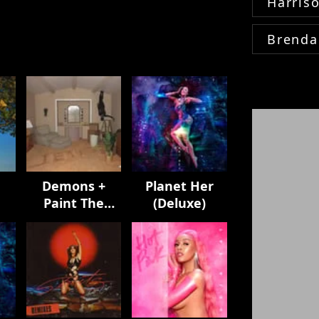
Harris
Brenda
Demons +
Planet Her
Paint The
(Deluxe)
Town Red