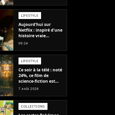
avons avancé jour
après jour, et les jours
se sont transformés
LIFESTYLE
en décennies"
Aujourd'hui sur
Netflix : inspiré d'une
histoire vraie
glaçante, c'est l'un
09:24
des meilleurs films du
21ème siècle
LIFESTYLE
Ce soir à la télé : noté
24%, ce film de
science-fiction est
complètement raté,
7 août 2026
mais il aurait pu être
encore pire à cause de
son acteur
COLLECTIONS