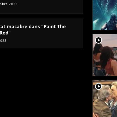
mbre 2023
Cat macabre dans "Paint The
Red"
player2
2023
player2