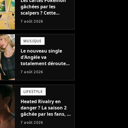
Les cartes Pokémon
gâchées par les
scalpers ? Cette
technique géniale
7 août 2026
d'un magasin pour
ruiner les revendeurs
MUSIQUE
Le nouveau single
d'Angèle va
totalement dérouter
le public, et c'est une
7 août 2026
bonne chose
LIFESTYLE
Heated Rivalry en
danger ? La saison 2
gâchée par les fans, le
créateur pousse un
7 août 2026
coup de gueule