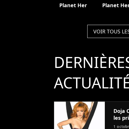
Planet Her
Planet He
VOIR TOUS LE
DERNIÈRE
ACTUALIT
Doja C
les pri
1 octob