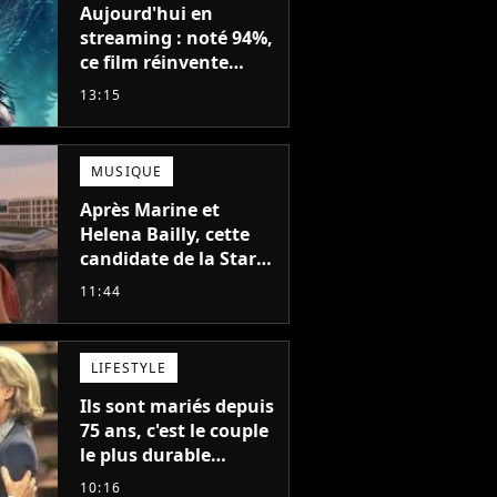
Aujourd'hui en
streaming : noté 94%,
ce film réinvente
complètement cette
13:15
franchise de science-
fiction vieille de 40
ans
MUSIQUE
Après Marine et
Helena Bailly, cette
candidate de la Star
Academy adorée du
11:44
public annonce son
premier album, "C'est
tellement puissant"
LIFESTYLE
Ils sont mariés depuis
75 ans, c'est le couple
le plus durable
d'Hollywood : "Nous
10:16