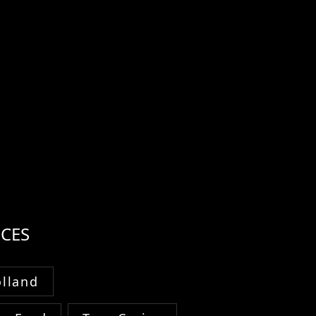
CES
lland