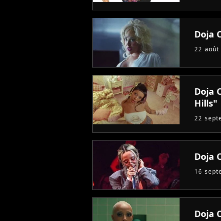
Doja C
22 août
Doja C
Hills"
22 sept
Doja 
16 sept
Doja 