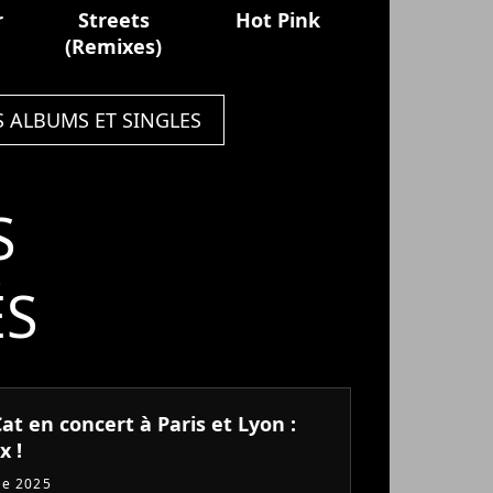
r
Streets
Hot Pink
(Remixes)
S ALBUMS ET SINGLES
S
ÉS
at en concert à Paris et Lyon :
x !
re 2025