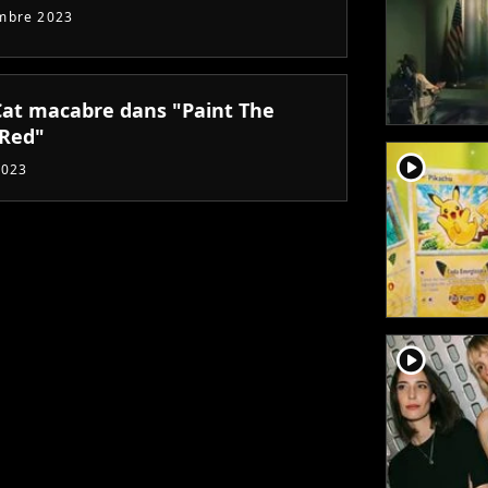
mbre 2023
Cat macabre dans "Paint The
Red"
player2
2023
player2