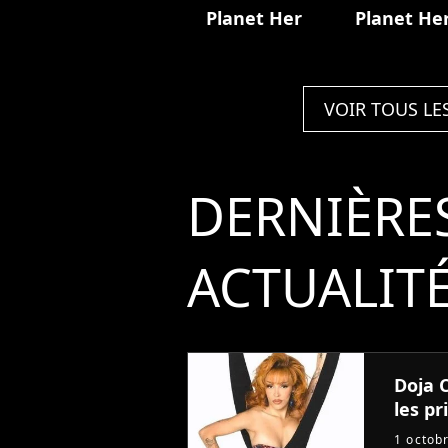
Planet Her
Planet He
VOIR TOUS LE
DERNIÈRE
ACTUALIT
Doja C
les pri
1 octob