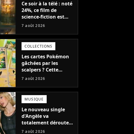
Ce soir à la télé : noté
24%, ce film de
science-fiction est
complètement raté,
7 août 2026
mais il aurait pu être
encore pire à cause de
son acteur
COLLECTIONS
Les cartes Pokémon
gâchées par les
scalpers ? Cette
technique géniale
7 août 2026
d'un magasin pour
ruiner les revendeurs
MUSIQUE
Le nouveau single
d'Angèle va
totalement dérouter
le public, et c'est une
7 août 2026