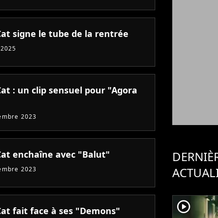
at signe le tube de la rentrée
 2025
at : un clip sensuel pour "Agora
embre 2023
Cat enchaîne avec "Balut"
DERNIÈ
ACTUAL
embre 2023
player2
Cat fait face à ses "Demons"