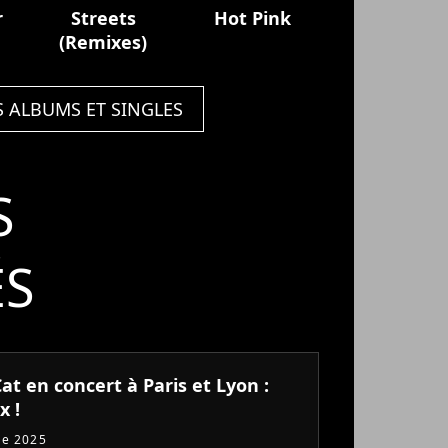
r
Streets
Hot Pink
(Remixes)
S ALBUMS ET SINGLES
S
ÉS
at en concert à Paris et Lyon :
x !
re 2025