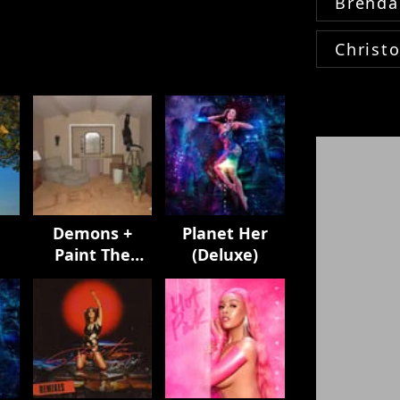
Brenda
Christ
Demons +
Planet Her
Paint The
(Deluxe)
Town Red