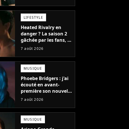
bonne chose
LIFESTYLE
Heated Rivalry en
danger ? La saison 2
gâchée par les fans, le
créateur pousse un
7 août 2026
coup de gueule
MUSIQUE
Phoebe Bridgers : j'ai
écouté en avant-
première son nouvel
album, c'est le bijou
7 août 2026
de la fin d'été
MUSIQUE