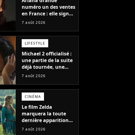
Ariana Grande
numéro un des ventes
en France : elle signe
le meilleur démarrage
7 août 2026
de sa carrière avec
son album Petal
LIFESTYLE
Michael 2 officialisé :
une partie de la suite
déjà tournée, une
sortie possible en
7 août 2026
2027 ?
CINÉMA
Le film Zelda
marquera la toute
dernière apparition
de cet acteur
7 août 2026
emblématique