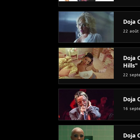
Doja C
22 août
Doja C
Hills"
22 sept
Doja 
16 sept
Doja 