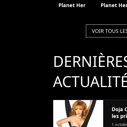
Planet Her
Planet He
VOIR TOUS LE
DERNIÈRE
ACTUALIT
Doja C
les pri
1 octob