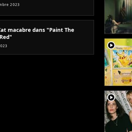
mbre 2023
Cat macabre dans "Paint The
Red"
player2
2023
player2