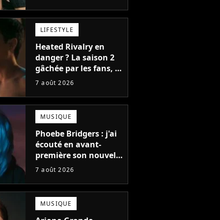
bonne chose
LIFESTYLE
Heated Rivalry en
danger ? La saison 2
gâchée par les fans, le
créateur pousse un
7 août 2026
coup de gueule
MUSIQUE
Phoebe Bridgers : j'ai
écouté en avant-
première son nouvel
album, c'est le bijou
7 août 2026
de la fin d'été
MUSIQUE