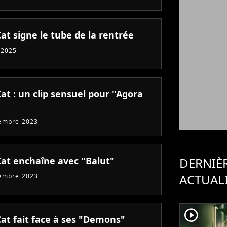
at signe le tube de la rentrée
 2025
at : un clip sensuel pour "Agora
embre 2023
Cat enchaîne avec "Balut"
DERNIÈ
ACTUAL
embre 2023
player2
Cat fait face à ses "Demons"