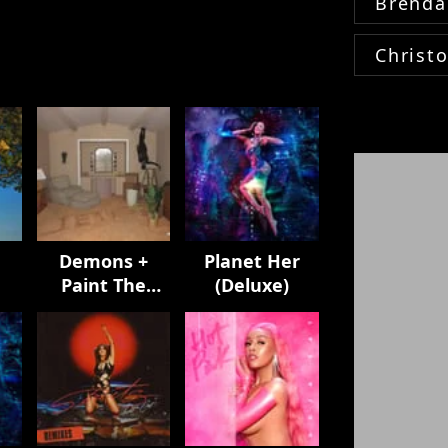
Brenda
Christ
Demons +
Planet Her
Paint The
(Deluxe)
Town Red