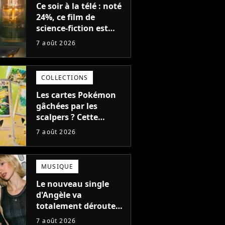
Ce soir à la télé : noté
24%, ce film de
science-fiction est
complètement raté,
7 août 2026
mais il aurait pu être
encore pire à cause de
son acteur
COLLECTIONS
Les cartes Pokémon
gâchées par les
scalpers ? Cette
technique géniale
7 août 2026
d'un magasin pour
ruiner les revendeurs
MUSIQUE
Le nouveau single
d'Angèle va
totalement dérouter
le public, et c'est une
7 août 2026