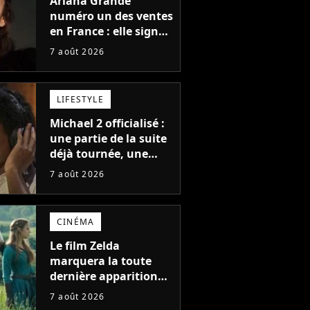
Ariana Grande
numéro un des ventes
en France : elle signe
le meilleur démarrage
7 août 2026
de sa carrière avec
son album Petal
LIFESTYLE
Michael 2 officialisé :
une partie de la suite
déjà tournée, une
sortie possible en
7 août 2026
2027 ?
CINÉMA
Le film Zelda
marquera la toute
dernière apparition
de cet acteur
7 août 2026
emblématique