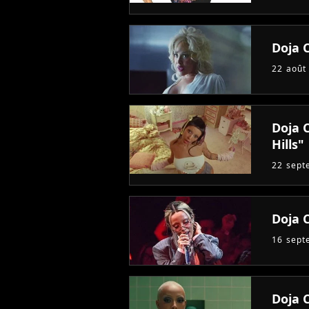
Doja C
22 août
Doja C
Hills"
22 sept
Doja 
16 sept
Doja 