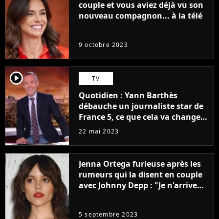
couple et vous aviez déjà vu son
nouveau compagnon... à la télé
9 octobre 2023
player2
TV
Quotidien : Yann Barthès
débauche un journaliste star de
France 5, ce que cela va changer
à la rentrée
22 mai 2023
Jenna Ortega furieuse après les
rumeurs qui la disent en couple
avec Johnny Depp : "Je n'arrive
même pas..."
5 septembre 2023