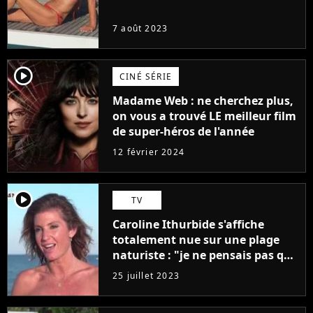
7 août 2023
player2
CINÉ SÉRIE
Madame Web : ne cherchez plus,
on vous a trouvé LE meilleur film
de super-héros de l'année
12 février 2024
player2
TV
Caroline Ithurbide s'affiche
totalement nue sur une plage
naturiste : "je ne pensais pas que
j'arriverais à le faire..."
25 juillet 2023