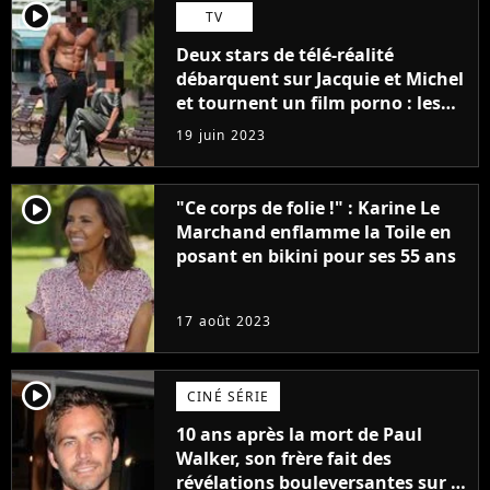
player2
TV
Deux stars de télé-réalité
débarquent sur Jacquie et Michel
et tournent un film porno : les
premières images du tournage
19 juin 2023
(exclu)
player2
"Ce corps de folie !" : Karine Le
Marchand enflamme la Toile en
posant en bikini pour ses 55 ans
17 août 2023
player2
CINÉ SÉRIE
10 ans après la mort de Paul
Walker, son frère fait des
révélations bouleversantes sur la