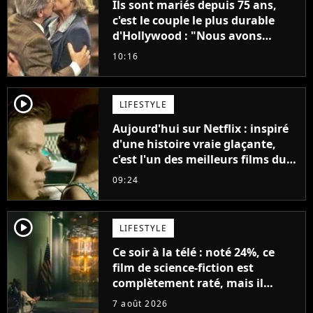
Ils sont mariés depuis 75 ans,
c'est le couple le plus durable
d'Hollywood : "Nous avons
avancé jour après jour, et les
10:16
jours se sont transformés en
décennies"
player2
LIFESTYLE
Aujourd'hui sur Netflix : inspiré
d'une histoire vraie glaçante,
c'est l'un des meilleurs films du
21ème siècle
09:24
player2
LIFESTYLE
Ce soir à la télé : noté 24%, ce
film de science-fiction est
complètement raté, mais il
aurait pu être encore pire à
7 août 2026