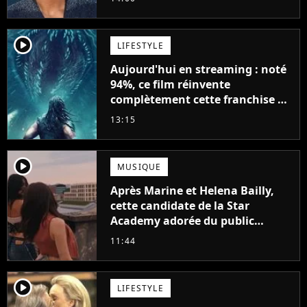
player2
LIFESTYLE
Aujourd'hui en streaming : noté
94%, ce film réinvente
complètement cette franchise de
science-fiction vieille de 40 ans
13:15
player2
MUSIQUE
Après Marine et Helena Bailly,
cette candidate de la Star
Academy adorée du public
annonce son premier album,
11:44
"C'est tellement puissant"
player2
LIFESTYLE