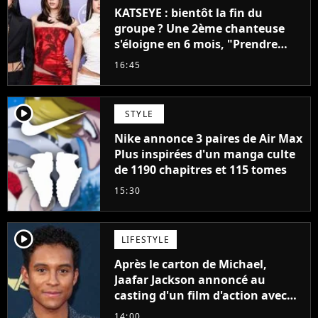
KATSEYE : bientôt la fin du
groupe ? Une 2ème chanteuse
s'éloigne en 6 mois, "Prendre
cette décision n’a pas été facile"
16:45
player2
STYLE
Nike annonce 3 paires de Air Max
Plus inspirées d'un manga culte
de 1190 chapitres et 115 tomes
15:30
player2
LIFESTYLE
Après le carton de Michael,
Jaafar Jackson annoncé au
casting d'un film d'action avec
Will Smith
14:00