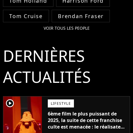
Tom Holland
Harrison Ford
Tom Cruise
Brendan Fraser
VOIR TOUS LES PEOPLE
DERNIÈRES
ACTUALITÉS
player2
LIFESTYLE
6ème film le plus puissant de
2025, la suite de cette franchise
culte est menacée : le réalisateur