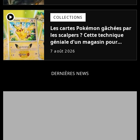
cause de son acteur
player2
COLLECTIONS
Les cartes Pokémon gâchées par
les scalpers ? Cette technique
géniale d'un magasin pour
ruiner les revendeurs
7 août 2026
DERNIÈRES NEWS