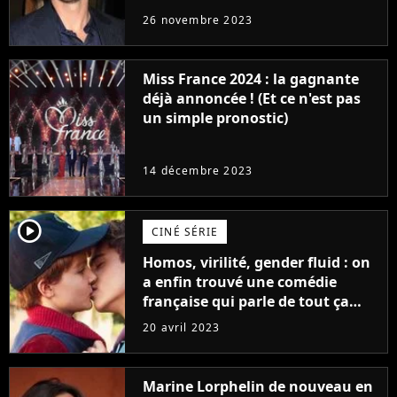
réaction des acteurs de Fast and
26 novembre 2023
Furious
Miss France 2024 : la gagnante
déjà annoncée ! (Et ce n'est pas
un simple pronostic)
14 décembre 2023
player2
CINÉ SÉRIE
Homos, virilité, gender fluid : on
a enfin trouvé une comédie
française qui parle de tout ça
sans être super ringarde
20 avril 2023
Marine Lorphelin de nouveau en