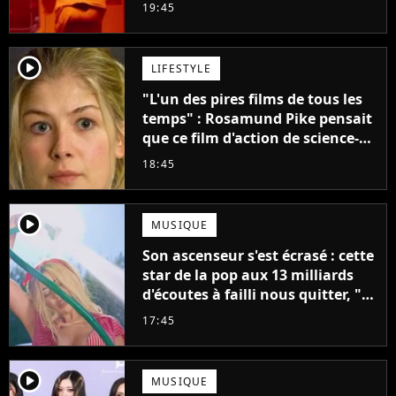
claque la porte pour "différends
19:45
créatifs"
player2
LIFESTYLE
"L'un des pires films de tous les
temps" : Rosamund Pike pensait
que ce film d'action de science-
fiction avec Dwayne Johnson
18:45
mettrait fin à sa carrière
player2
MUSIQUE
Son ascenseur s'est écrasé : cette
star de la pop aux 13 milliards
d'écoutes à failli nous quitter, "Je
pensais ne plus jamais chanter"
17:45
player2
MUSIQUE