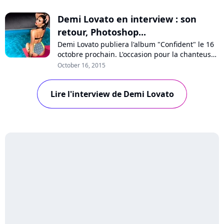
Demi Lovato en interview : son
retour, Photoshop...
Demi Lovato publiera l'album "Confident" le 16
octobre prochain. L'occasion pour la chanteuse
d'évoquer sa nouvelle image très sexy, la
October 16, 2015
difficulté d'évoluer en tant qu'ex-star Disney, les
clashs entre popstars et sa pochette retouchée
Lire l'interview de Demi Lovato
et décriée par les internautes. Interview !