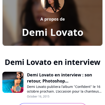
A propos de
Demi Lovato
Demi Lovato en interview
Demi Lovato en interview : son
retour, Photoshop...
Demi Lovato publiera l'album "Confident" le 16
octobre prochain. L'occasion pour la chanteuse
d'évoquer sa nouvelle image très sexy, la
October 16, 2015
difficulté d'évoluer en tant qu'ex-star Disney, les