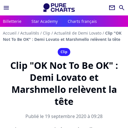
menu
newsletter
search
Billetterie
Star Academy
Charts français
Accueil
/
Actualités
/
Clip
/
Actualité de Demi Lovato
/
Clip "OK
Not To Be OK" : Demi Lovato et Marshmello relèvent la tête
Clip
Clip "OK Not To Be OK" :
Demi Lovato et
Marshmello relèvent la
tête
Publié le 19 septembre 2020 à 09:28