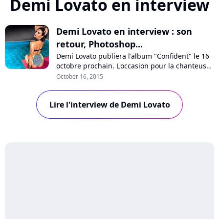
Demi Lovato en interview
Demi Lovato en interview : son
retour, Photoshop...
Demi Lovato publiera l'album "Confident" le 16
octobre prochain. L'occasion pour la chanteuse
d'évoquer sa nouvelle image très sexy, la
October 16, 2015
difficulté d'évoluer en tant qu'ex-star Disney, les
clashs entre popstars et sa pochette retouchée
Lire l'interview de Demi Lovato
et décriée par les internautes. Interview !