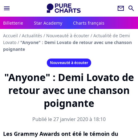
menu
newsletter
search
Billetterie
Star Academy
Charts français
Accueil
/
Actualités
/
Nouveauté à écouter
/
Actualité de Demi
Lovato
/
"Anyone" : Demi Lovato de retour avec une chanson
poignante
Nouveauté à écouter
"Anyone" : Demi Lovato de
retour avec une chanson
poignante
Publié le 27 janvier 2020 à 18:10
Les Grammy Awards ont été le témoin du