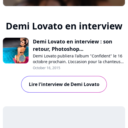
Demi Lovato en interview
Demi Lovato en interview : son
retour, Photoshop...
Demi Lovato publiera l'album "Confident" le 16
octobre prochain. L'occasion pour la chanteuse
d'évoquer sa nouvelle image très sexy, la
October 16, 2015
difficulté d'évoluer en tant qu'ex-star Disney, les
clashs entre popstars et sa pochette retouchée
Lire l'interview de Demi Lovato
et décriée par les internautes. Interview !