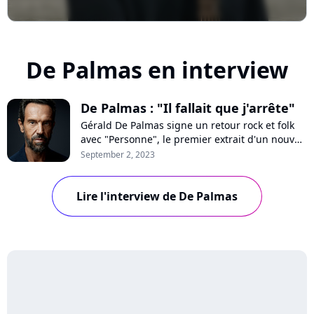
De Palmas en interview
De Palmas : "Il fallait que j'arrête"
Gérald De Palmas signe un retour rock et folk
avec "Personne", le premier extrait d'un nouvel
album attendu en novembre. Sa longue
September 2, 2023
absence, son déménagement à la Réunion, son
besoin de reconnaissance : rencontre avec un
Lire l'interview de De Palmas
artiste qui a retrouvé le feu sacré.