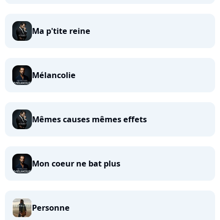
Ma p'tite reine
Mélancolie
Mêmes causes mêmes effets
Mon coeur ne bat plus
Personne