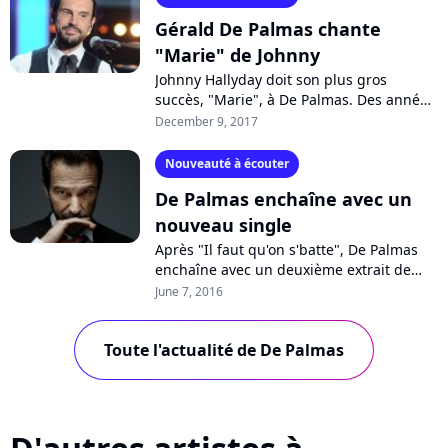
Gérald De Palmas chante
"Marie" de Johnny
Johnny Hallyday doit son plus gros
succès, "Marie", à De Palmas. Des années
après le tube du rockeur, l'artiste a
December 9, 2017
enregistré une version inédite de cette...
Nouveauté à écouter
De Palmas enchaîne avec un
nouveau single
Après "Il faut qu'on s'batte", De Palmas
enchaîne avec un deuxième extrait de
son nouvel album "La beauté du geste".
June 7, 2016
Le chanteur mise sur "Le jour de...
Toute l'actualité de De Palmas