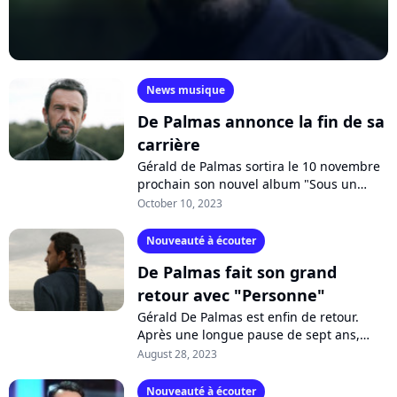
News musique
De Palmas annonce la fin de sa
carrière
Gérald de Palmas sortira le 10 novembre
prochain son nouvel album "Sous un
soleil de plomb", qui sera le dernier de sa
October 10, 2023
carrière. Sur son compte Instagram,...
Nouveauté à écouter
De Palmas fait son grand
retour avec "Personne"
Gérald De Palmas est enfin de retour.
Après une longue pause de sept ans,
l'emblématique chanteur français revient
August 28, 2023
sur le devant de la scène avec
"Personne",...
Nouveauté à écouter