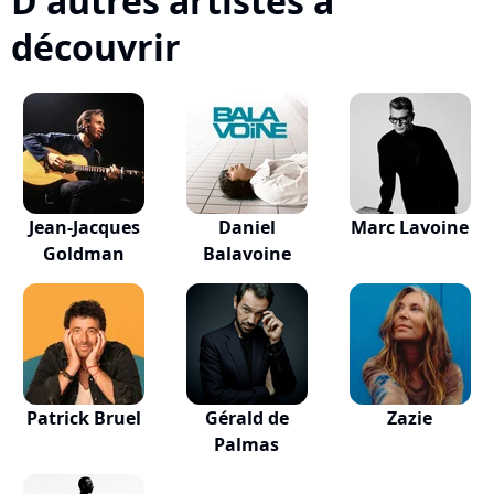
D'autres artistes à
découvrir
Jean-Jacques
Daniel
Marc Lavoine
Goldman
Balavoine
Patrick Bruel
Gérald de
Zazie
Palmas