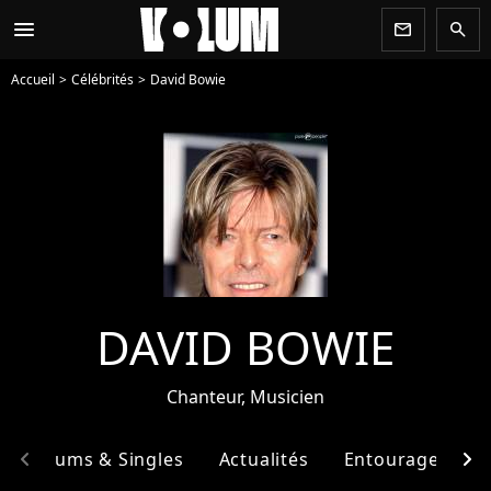
menu
newsletter
search
Accueil
Célébrités
David Bowie
DAVID BOWIE
Chanteur, Musicien
chevron_left
chevron_right
Albums & Singles
Actualités
Entourage
F