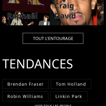
Craig
Raphaël
David
J
TOUT L'ENTOURAGE
TENDANCES
Brendan Fraser
Tom Holland
Robin Williams
Linkin Park
VOIR TOUS LES PEOPLE