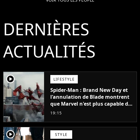
DERNIÈRES
ACTUALITÉS
player2
LIFESTYLE
Spider-Man : Brand New Day et
l'annulation de Blade montrent
que Marvel n'est plus capable de
faire quoi que ce soit de simple
19:15
player2
STYLE