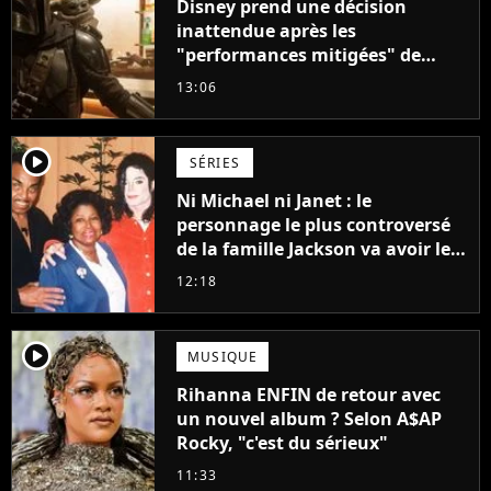
Disney prend une décision
inattendue après les
"performances mitigées" de
Vaiana et The Mandalorian &
13:06
Grogu au box-office
player2
SÉRIES
Ni Michael ni Janet : le
personnage le plus controversé
de la famille Jackson va avoir le
droit à sa propre série
12:18
player2
MUSIQUE
Rihanna ENFIN de retour avec
un nouvel album ? Selon A$AP
Rocky, "c'est du sérieux"
11:33