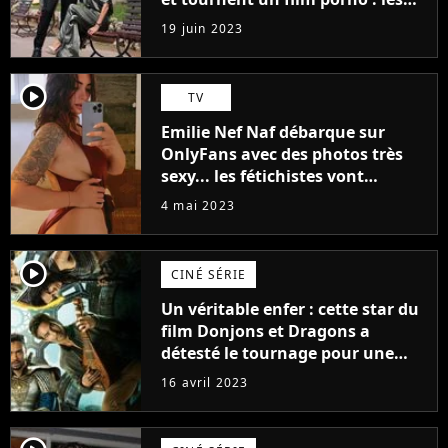
premières images du tournage
19 juin 2023
(exclu)
player2
TV
Emilie Nef Naf débarque sur
OnlyFans avec des photos très
sexy... les fétichistes vont
prendre leur pied !
4 mai 2023
player2
CINÉ SÉRIE
Un véritable enfer : cette star du
film Donjons et Dragons a
détesté le tournage pour une
raison très spéciale
16 avril 2023