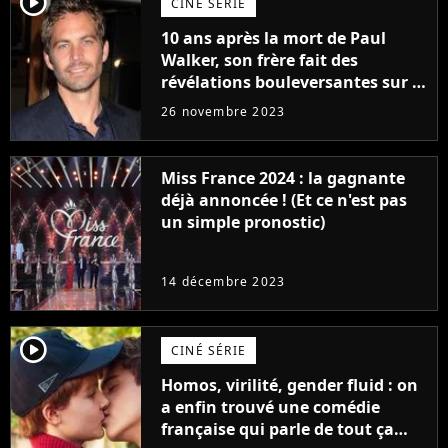
player2
CINÉ SÉRIE
10 ans après la mort de Paul
Walker, son frère fait des
révélations bouleversantes sur la
réaction des acteurs de Fast and
26 novembre 2023
Furious
Miss France 2024 : la gagnante
déjà annoncée ! (Et ce n'est pas
un simple pronostic)
14 décembre 2023
player2
CINÉ SÉRIE
Homos, virilité, gender fluid : on
a enfin trouvé une comédie
française qui parle de tout ça