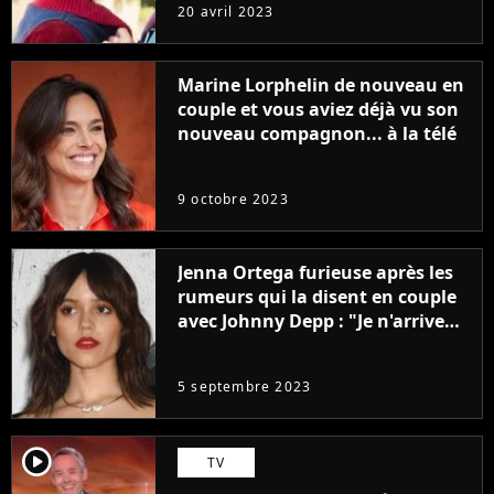
sans être super ringarde
20 avril 2023
Marine Lorphelin de nouveau en
couple et vous aviez déjà vu son
nouveau compagnon... à la télé
9 octobre 2023
Jenna Ortega furieuse après les
rumeurs qui la disent en couple
avec Johnny Depp : "Je n'arrive
même pas..."
5 septembre 2023
player2
TV