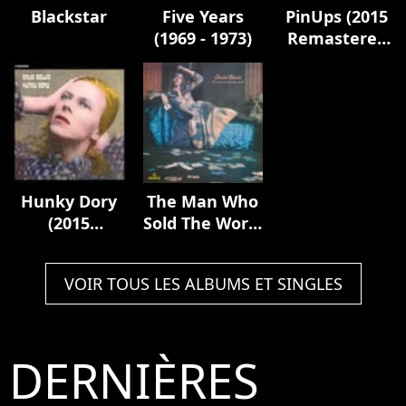
Blackstar
Five Years
PinUps (2015
(1969 - 1973)
Remastered
Version)
Hunky Dory
The Man Who
(2015
Sold The World
Remastered
(2015
Version)
Remastered
VOIR TOUS LES ALBUMS ET SINGLES
Version)
DERNIÈRES