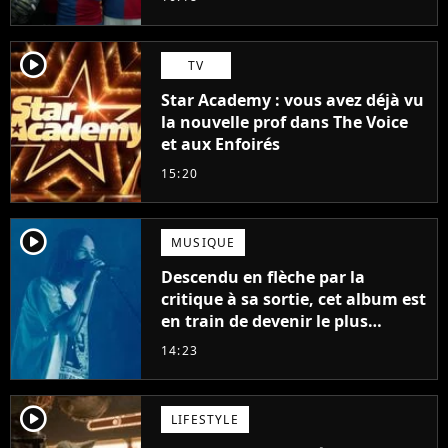
player2
TV
Star Academy : vous avez déjà vu
la nouvelle prof dans The Voice
et aux Enfoirés
15:20
player2
MUSIQUE
Descendu en flèche par la
critique à sa sortie, cet album est
en train de devenir le plus
populaire de son auteur
14:23
player2
LIFESTYLE