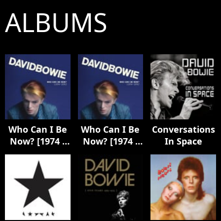
ALBUMS
Who Can I Be
Who Can I Be
Conversations
Now? [1974 -
Now? [1974 -
In Space
1976]
1976]