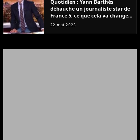
Quotidien : Yann Barthès
débauche un journaliste star de
France 5, ce que cela va changer
à la rentrée
22 mai 2023