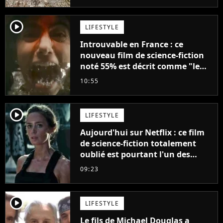
player2
LIFESTYLE
Introuvable en France : ce
nouveau film de science-fiction
noté 55% est décrit comme "le
plus stupide de l'année"
10:55
player2
LIFESTYLE
Aujourd'hui sur Netflix : ce film
de science-fiction totalement
oublié est pourtant l'un des
meilleurs des années 2010
09:23
player2
LIFESTYLE
Le fils de Michael Douglas a