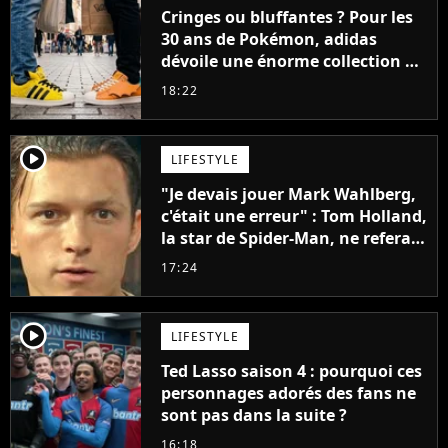
Cringes ou bluffantes ? Pour les
30 ans de Pokémon, adidas
dévoile une énorme collection de
sneakers et je ne sais pas quoi en
18:22
penser
player2
LIFESTYLE
"Je devais jouer Mark Wahlberg,
c'était une erreur" : Tom Holland,
la star de Spider-Man, ne referait
pas ce blockbuster
17:24
player2
LIFESTYLE
Ted Lasso saison 4 : pourquoi ces
personnages adorés des fans ne
sont pas dans la suite ?
16:18