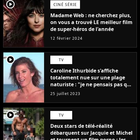
player2
CINÉ SÉRIE
Madame Web : ne cherchez plus,
on vous a trouvé LE meilleur film
de super-héros de l'année
12 février 2024
player2
TV
Caroline Ithurbide s'affiche
totalement nue sur une plage
naturiste : "je ne pensais pas que
j'arriverais à le faire..."
25 juillet 2023
player2
TV
Deux stars de télé-réalité
débarquent sur Jacquie et Michel
et tournent un film porno : les