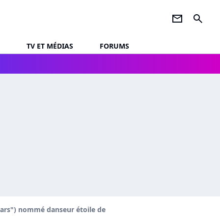
newsletter
search
TV ET MÉDIAS
FORUMS
stars") nommé danseur étoile de