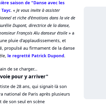
nière saison de "Danse avec les
 Tayc
. «
Je vous invite à assister
nnel et riche d'émotions dans la vie de
Aurélie Dupont, directrice de la danse,
monsieur François Alu danseur étoile
» a
ne pluie d'applaudissements, et
sé, propulsé au firmament de la danse
èle,
le regretté Patrick Dupond
.
ain de se charger...
 voie pour y arriver"
iste de 28 ans, qui signait-là son
ra national de Paris après plusieurs
t de son seul en scène