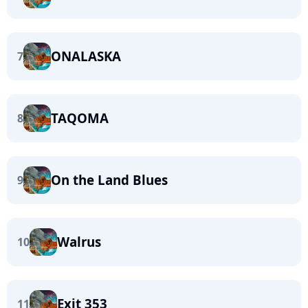
ONALASKA
7
TAQOMA
8
On the Land Blues
9
Walrus
10
Exit 353
11