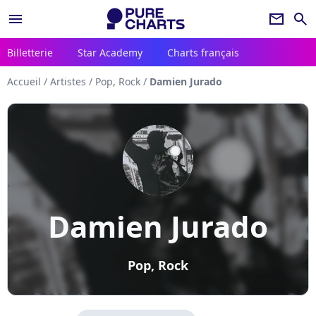
menu
newsletter
search
Billetterie
Star Academy
Charts français
Accueil
/
Artistes
/
Pop, Rock
/
Damien Jurado
Damien Jurado
Pop, Rock