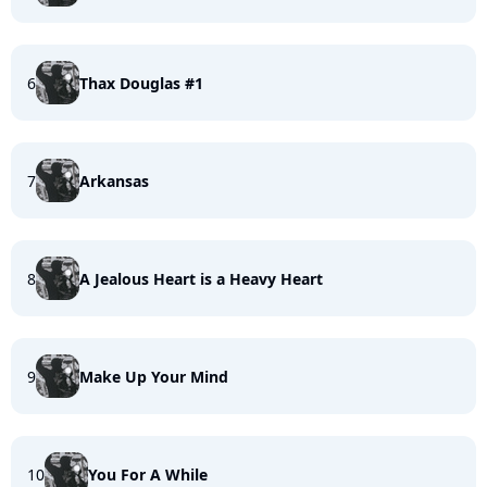
6
Thax Douglas #1
7
Arkansas
8
A Jealous Heart is a Heavy Heart
9
Make Up Your Mind
10
You For A While