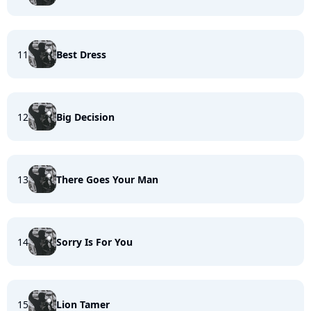
11
Best Dress
12
Big Decision
13
There Goes Your Man
14
Sorry Is For You
15
Lion Tamer