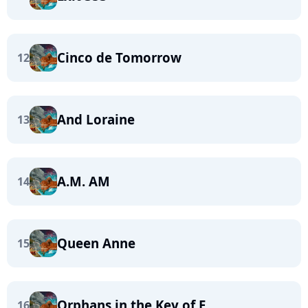
Cinco de Tomorrow
12
And Loraine
13
A.M. AM
14
Queen Anne
15
Orphans in the Key of E
16