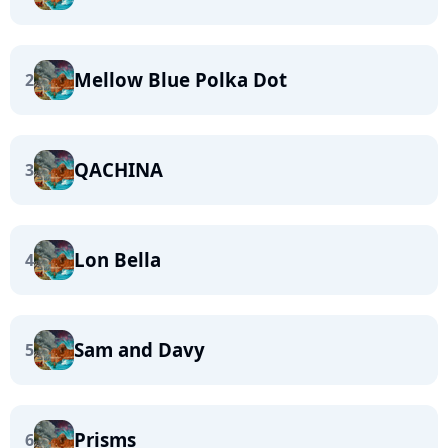
Mellow Blue Polka Dot
2
QACHINA
3
Lon Bella
4
Sam and Davy
5
Prisms
6