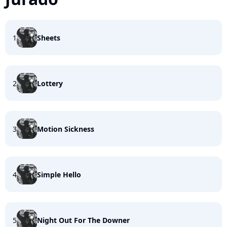
1
Sheets
2
Lottery
3
Motion Sickness
4
Simple Hello
5
Night Out For The Downer