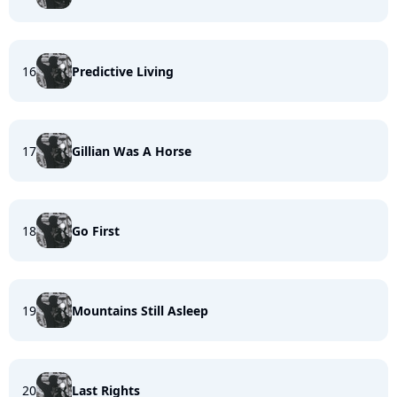
16
Predictive Living
17
Gillian Was A Horse
18
Go First
19
Mountains Still Asleep
20
Last Rights