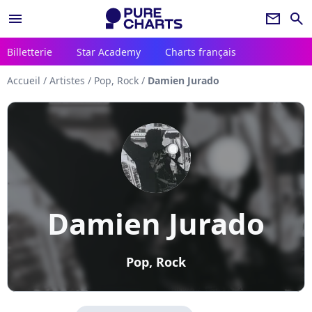
menu
newsletter
search
Billetterie
Star Academy
Charts français
Accueil
/
Artistes
/
Pop, Rock
/
Damien Jurado
Damien Jurado
Pop, Rock