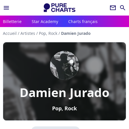
menu
newsletter
search
Billetterie
Star Academy
Charts français
Accueil
/
Artistes
/
Pop, Rock
/
Damien Jurado
Damien Jurado
Pop, Rock