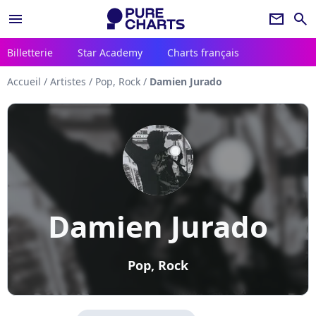
menu
newsletter
search
Billetterie
Star Academy
Charts français
Accueil
/
Artistes
/
Pop, Rock
/
Damien Jurado
Damien Jurado
Pop, Rock