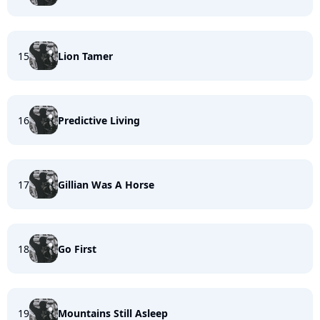
15
Lion Tamer
16
Predictive Living
17
Gillian Was A Horse
18
Go First
19
Mountains Still Asleep