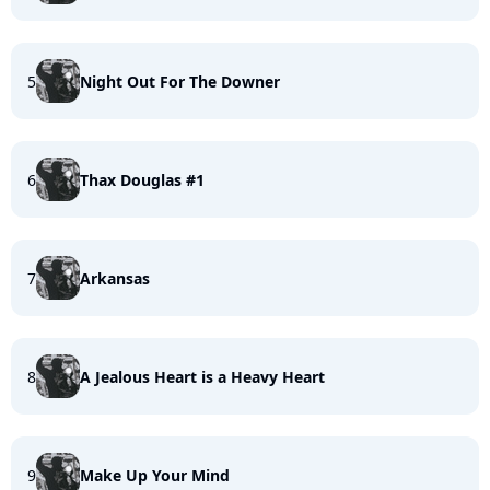
5
Night Out For The Downer
6
Thax Douglas #1
7
Arkansas
8
A Jealous Heart is a Heavy Heart
9
Make Up Your Mind