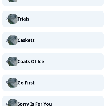
Trials
2
Caskets
3
Coats Of Ice
4
Go First
5
Sorry Is For You
6