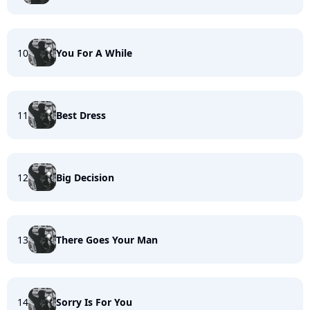
10
You For A While
11
Best Dress
12
Big Decision
13
There Goes Your Man
14
Sorry Is For You