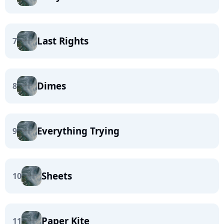
Last Rights
7
Dimes
8
Everything Trying
9
Sheets
10
Paper Kite
11