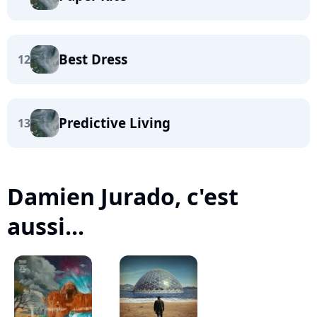
Best Dress
12
Predictive Living
13
Damien Jurado, c'est
aussi...