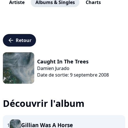
Artiste
Albums & Singles
Charts
arrow_left
Retour
Caught In The Trees
Damien Jurado
Date de sortie: 9 septembre 2008
Découvrir l'album
Gillian Was A Horse
1