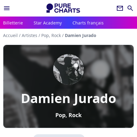
menu
newsletter
search
Billetterie
Star Academy
Charts français
Accueil
/
Artistes
/
Pop, Rock
/
Damien Jurado
Damien Jurado
Pop, Rock