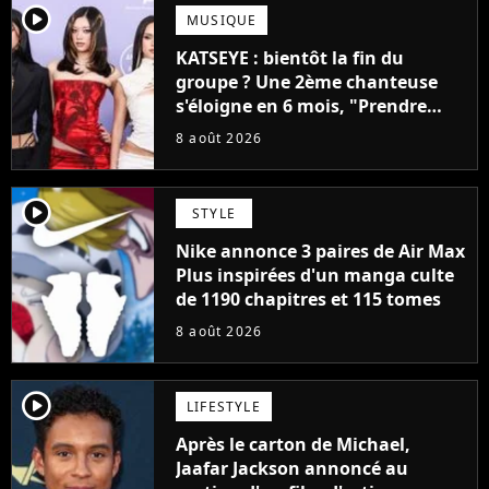
player2
MUSIQUE
KATSEYE : bientôt la fin du
groupe ? Une 2ème chanteuse
s'éloigne en 6 mois, "Prendre
cette décision n’a pas été facile"
8 août 2026
player2
STYLE
Nike annonce 3 paires de Air Max
Plus inspirées d'un manga culte
de 1190 chapitres et 115 tomes
8 août 2026
player2
LIFESTYLE
Après le carton de Michael,
Jaafar Jackson annoncé au