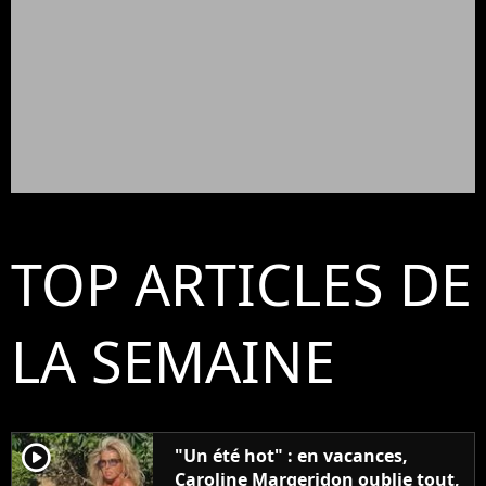
TOP ARTICLES DE
LA SEMAINE
player2
"Un été hot" : en vacances,
Caroline Margeridon oublie tout,