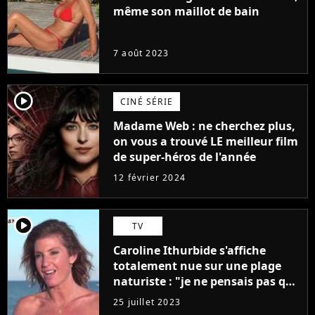
même son maillot de bain
7 août 2023
player2
CINÉ SÉRIE
Madame Web : ne cherchez plus,
on vous a trouvé LE meilleur film
de super-héros de l'année
12 février 2024
player2
TV
Caroline Ithurbide s'affiche
totalement nue sur une plage
naturiste : "je ne pensais pas que
j'arriverais à le faire..."
25 juillet 2023