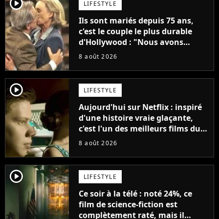
player2
LIFESTYLE
Ils sont mariés depuis 75 ans,
c'est le couple le plus durable
d'Hollywood : "Nous avons
avancé jour après jour, et les
8 août 2026
jours se sont transformés en
décennies"
player2
LIFESTYLE
Aujourd'hui sur Netflix : inspiré
d'une histoire vraie glaçante,
c'est l'un des meilleurs films du
21ème siècle
8 août 2026
player2
LIFESTYLE
Ce soir à la télé : noté 24%, ce
film de science-fiction est
complètement raté, mais il