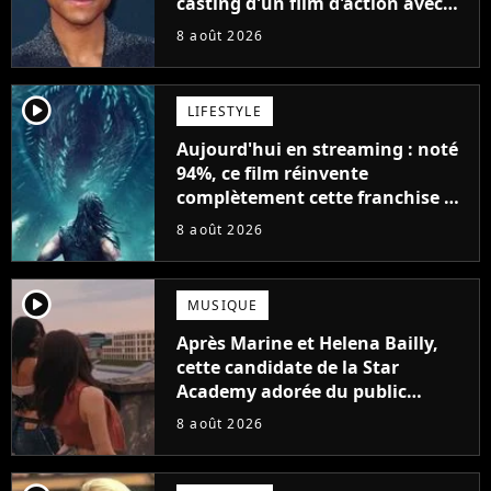
casting d'un film d'action avec
Will Smith
8 août 2026
player2
LIFESTYLE
Aujourd'hui en streaming : noté
94%, ce film réinvente
complètement cette franchise de
science-fiction vieille de 40 ans
8 août 2026
player2
MUSIQUE
Après Marine et Helena Bailly,
cette candidate de la Star
Academy adorée du public
annonce son premier album,
8 août 2026
"C'est tellement puissant"