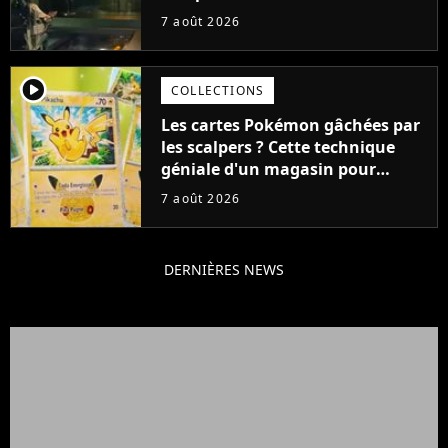
aurait pu être encore pire à
7 août 2026
cause de son acteur
player2
COLLECTIONS
Les cartes Pokémon gâchées par
les scalpers ? Cette technique
géniale d'un magasin pour
ruiner les revendeurs
7 août 2026
DERNIÈRES NEWS