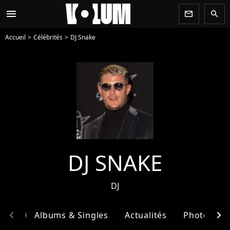
menu
newsletter
search
Accueil
Célébrités
DJ Snake
DJ SNAKE
DJ
chevron_left
chevron_right
phie
Albums & Singles
Actualités
Photos