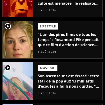
culte est menacée : le réalisateur
claque la porte pour "différends
8 août 2026
créatifs"
player2
LIFESTYLE
"L'un des pires films de tous les
temps" : Rosamund Pike pensait
que ce film d'action de science-
fiction avec Dwayne Johnson
8 août 2026
mettrait fin à sa carrière
player2
MUSIQUE
Son ascenseur s'est écrasé : cette
star de la pop aux 13 milliards
d'écoutes a failli nous quitter, "Je
pensais ne plus jamais chanter"
8 août 2026