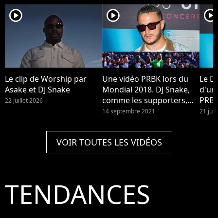
player2
player2
player2
Le clip de Worship par
Une vidéo PRBK lors du
Le DJ
Asake et DJ Snake
Mondial 2018. DJ Snake,
d'un
comme les supporters,
PRBK
22 juillet 2026
refuse de remplacer Phil
son r
14 septembre 2021
21 jui
Collins au PSG : il réagit à
Enjo
la polémique de sa
Spoti
VOIR TOUTES LES VIDÉOS
chanson au Parc des
Princes et dit ne pas
vouloir "nuire" au club
TENDANCES