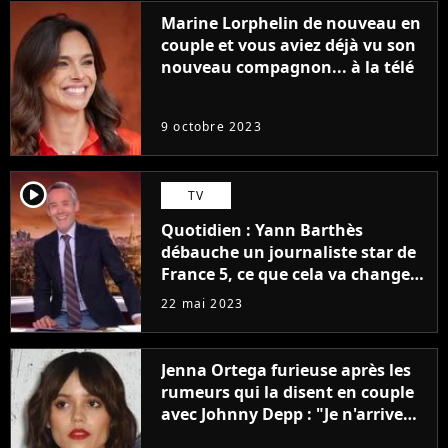
Marine Lorphelin de nouveau en
couple et vous aviez déjà vu son
nouveau compagnon... à la télé
9 octobre 2023
player2
TV
Quotidien : Yann Barthès
débauche un journaliste star de
France 5, ce que cela va changer
à la rentrée
22 mai 2023
Jenna Ortega furieuse après les
rumeurs qui la disent en couple
avec Johnny Depp : "Je n'arrive
même pas..."