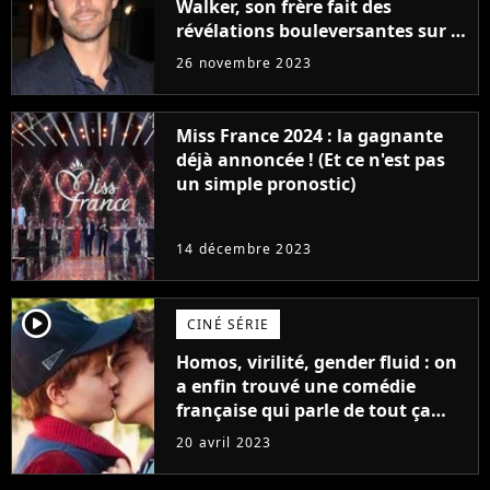
Walker, son frère fait des
révélations bouleversantes sur la
réaction des acteurs de Fast and
26 novembre 2023
Furious
Miss France 2024 : la gagnante
déjà annoncée ! (Et ce n'est pas
un simple pronostic)
14 décembre 2023
player2
CINÉ SÉRIE
Homos, virilité, gender fluid : on
a enfin trouvé une comédie
française qui parle de tout ça
sans être super ringarde
20 avril 2023