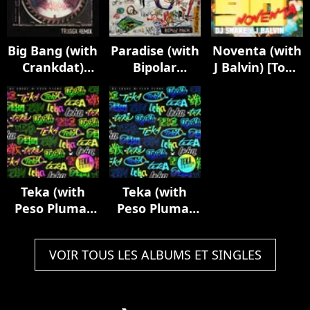
Big Bang (with
Paradise (with
Noventa (with
Crankdat)
Bipolar
J Balvin) [Tony
[TRXGGX
Sunshine)
Romera
Remix]
[Remix Pack]
Remix]
Teka (with
Teka (with
Peso Pluma)
Peso Pluma)
[Remixes Pt. 2]
[Remixes Pt. 1]
VOIR TOUS LES ALBUMS ET SINGLES