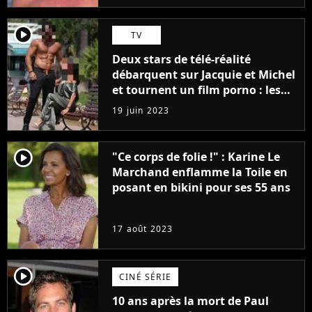
player2
TV
Deux stars de télé-réalité
débarquent sur Jacquie et Michel
et tournent un film porno : les
premières images du tournage
19 juin 2023
(exclu)
player2
"Ce corps de folie !" : Karine Le
Marchand enflamme la Toile en
posant en bikini pour ses 55 ans
17 août 2023
player2
CINÉ SÉRIE
10 ans après la mort de Paul