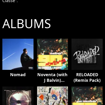
Classe".
ALBUMS
Nomad
Noventa (with
RELOADED
J Balvin)
(Remix Pack)
[Remix Pack]