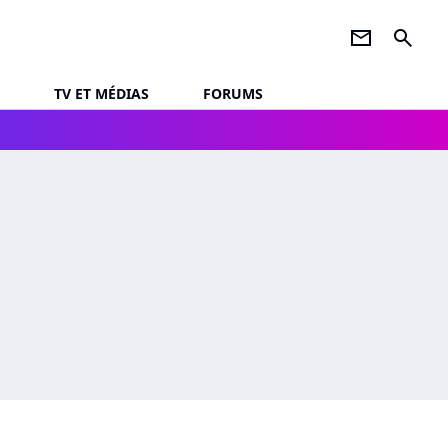
newsletter
search
TV ET MÉDIAS
FORUMS