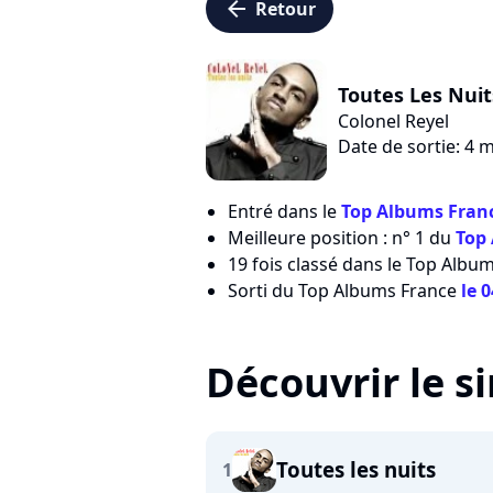
arrow_left
Retour
Toutes Les Nuit
Colonel Reyel
Date de sortie: 4 
Entré dans le
Top Albums Franc
Meilleure position : n° 1 du
Top
19 fois classé dans le Top Albu
Sorti du Top Albums France
le 
Découvrir le s
Toutes les nuits
1