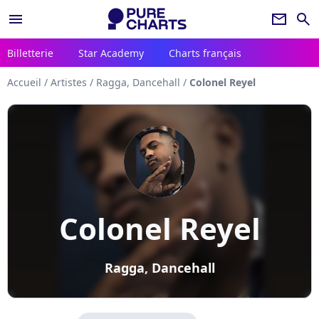
menu
newsletter
search
Billetterie
Star Academy
Charts français
Accueil
/
Artistes
/
Ragga, Dancehall
/
Colonel Reyel
Colonel Reyel
Ragga, Dancehall