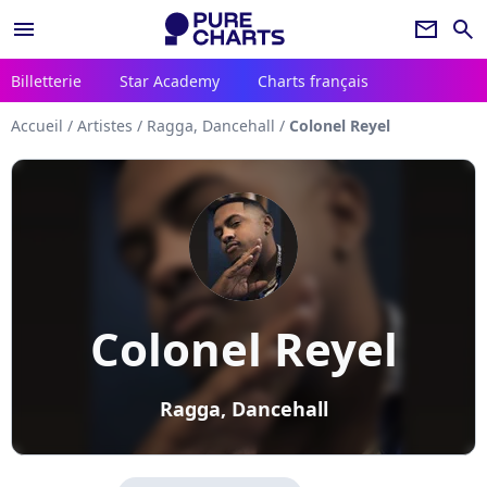
menu
newsletter
search
Billetterie
Star Academy
Charts français
Accueil
/
Artistes
/
Ragga, Dancehall
/
Colonel Reyel
Colonel Reyel
Ragga, Dancehall