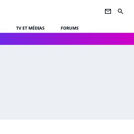
newsletter
search
TV ET MÉDIAS
FORUMS