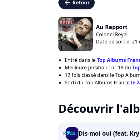
arrow_left
Retour
Au Rapport
Colonel Reyel
Date de sortie: 21
Entré dans le
Top Albums Franc
Meilleure position : n° 18 du
To
12 fois classé dans le Top Albu
Sorti du Top Albums France
le 
Découvrir l'a
Dis-moi oui (feat. Kry
8