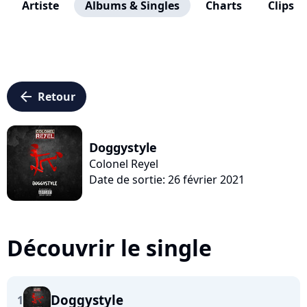
Artiste
Albums & Singles
Charts
Clips
arrow_left
Retour
Doggystyle
Colonel Reyel
Date de sortie: 26 février 2021
Découvrir le single
Doggystyle
1