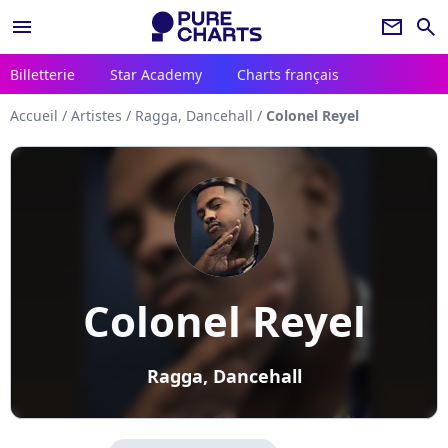
menu
newsletter
search
Billetterie
Star Academy
Charts français
Accueil
/
Artistes
/
Ragga, Dancehall
/
Colonel Reyel
Colonel Reyel
Ragga, Dancehall