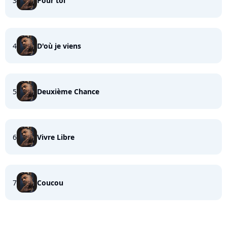
3
Pour toi
4
D'où je viens
5
Deuxième Chance
6
Vivre Libre
7
Coucou