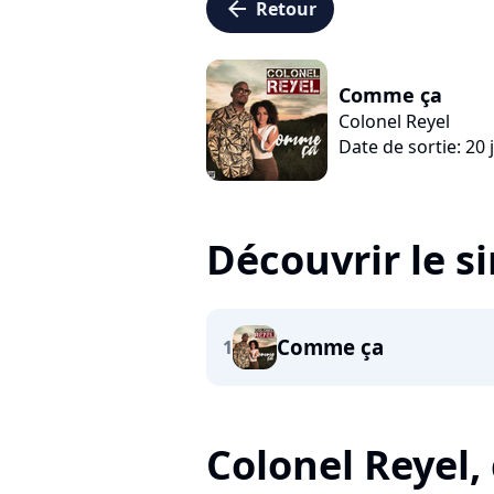
arrow_left
Retour
Comme ça
Colonel Reyel
Date de sortie: 20 j
Découvrir le s
Comme ça
1
Colonel Reyel, c