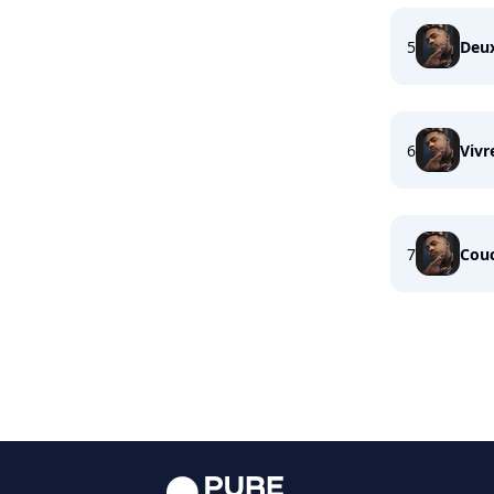
5
Deu
6
Vivr
7
Cou