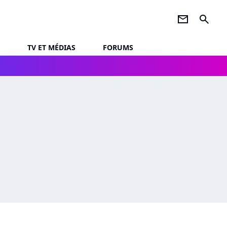
newsletter
search
TV ET MÉDIAS
FORUMS