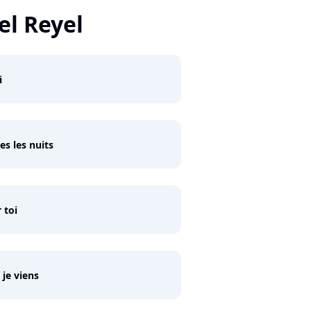
el Reyel
i
es les nuits
 toi
 je viens