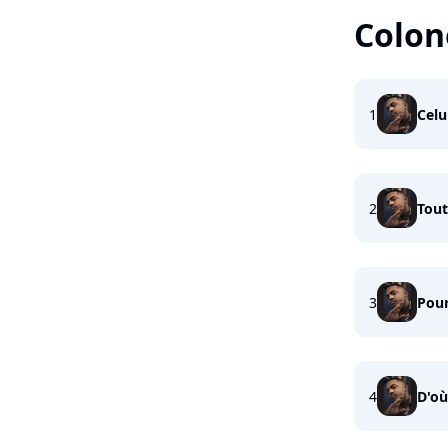
Colon
1
Celu
2
Tout
3
Pour
4
D'où