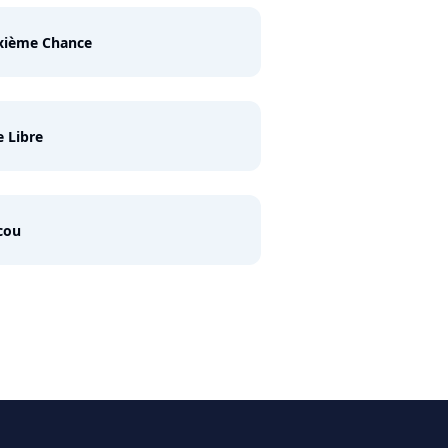
xième Chance
e Libre
cou