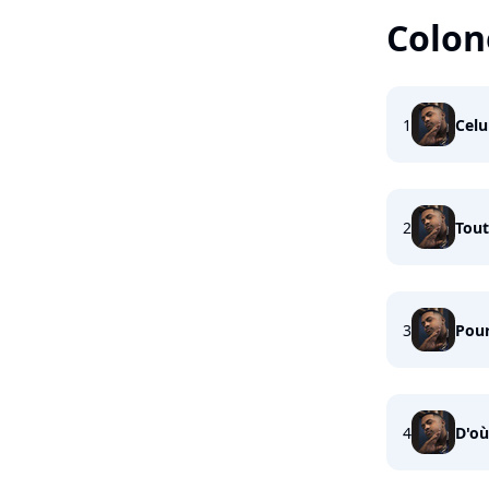
Colon
1
Celu
2
Tout
3
Pour
4
D'où