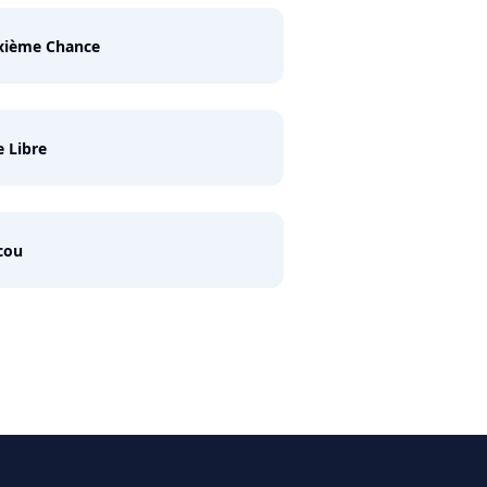
xième Chance
e Libre
cou