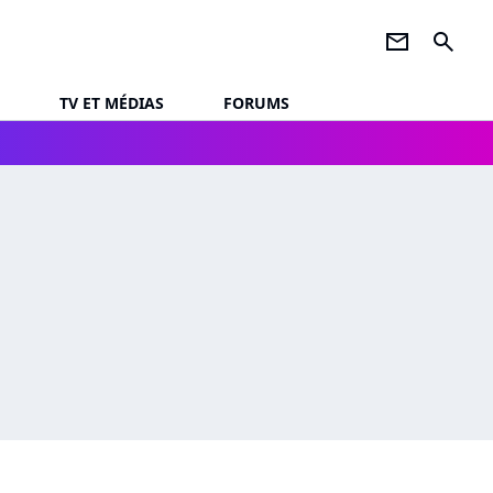
newsletter
search
TV ET MÉDIAS
FORUMS