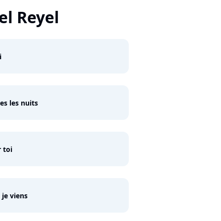
el Reyel
i
es les nuits
 toi
 je viens