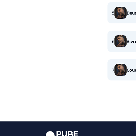
5
Deu
6
Vivr
7
Cou