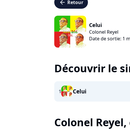
arrow_left
Retour
Celui
Colonel Reyel
Date de sortie: 1 
Découvrir le s
Celui
1
Colonel Reyel, c