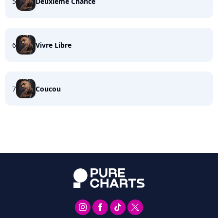
5
Deuxième Chance
6
Vivre Libre
7
Coucou