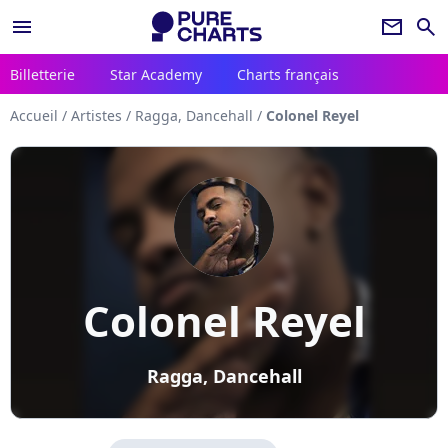
menu
newsletter
search
Billetterie
Star Academy
Charts français
Accueil
/
Artistes
/
Ragga, Dancehall
/
Colonel Reyel
Colonel Reyel
Ragga, Dancehall