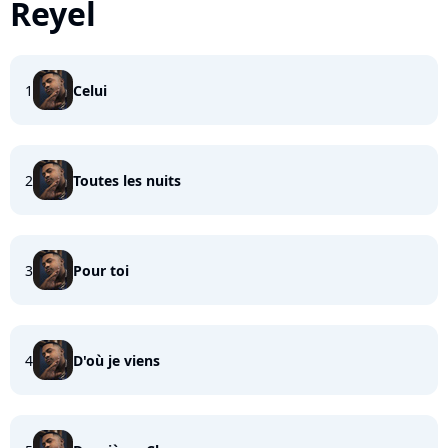
Reyel
1
Celui
2
Toutes les nuits
3
Pour toi
4
D'où je viens