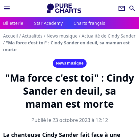
menu
newsletter
search
Billetterie
Star Academy
Charts français
Accueil
/
Actualités
/
News musique
/
Actualité de Cindy Sander
/
"Ma force c'est toi" : Cindy Sander en deuil, sa maman est
morte
News musique
"Ma force c'est toi" : Cindy
Sander en deuil, sa
maman est morte
Publié le 23 octobre 2023 à 12:12
La chanteuse Cindy Sander fait face à une