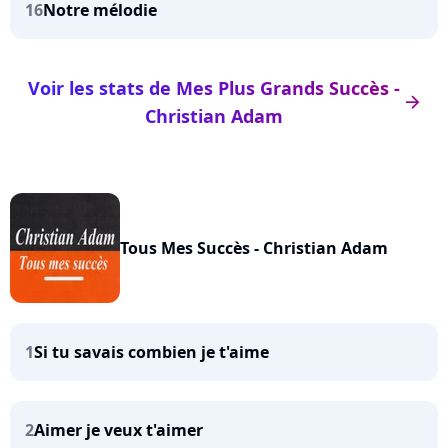
16
Notre mélodie
Voir les stats de Mes Plus Grands Succès -
arrow_right
Christian Adam
Tous Mes Succès - Christian Adam
1
Si tu savais combien je t'aime
2
Aimer je veux t'aimer