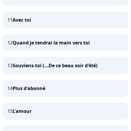
11
Avec toi
12
Quand je tendrai la main vers toi
13
Souviens-toi (...De ce beau soir d'été)
14
Plus d'abonné
15
L'amour