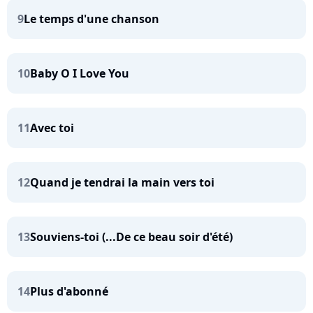
9
Le temps d'une chanson
10
Baby O I Love You
11
Avec toi
12
Quand je tendrai la main vers toi
13
Souviens-toi (...De ce beau soir d'été)
14
Plus d'abonné