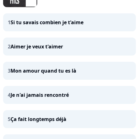
1
Si tu savais combien je t'aime
2
Aimer je veux t'aimer
3
Mon amour quand tu es là
4
Je n'ai jamais rencontré
5
Ça fait longtemps déjà