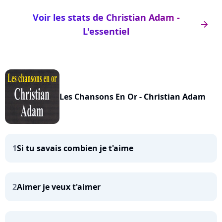
Voir les stats de Christian Adam -
arrow_right
L'essentiel
Les Chansons En Or - Christian Adam
1
Si tu savais combien je t'aime
2
Aimer je veux t'aimer