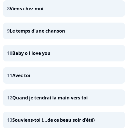
8
Viens chez moi
9
Le temps d'une chanson
10
Baby o i love you
11
Avec toi
12
Quand je tendrai la main vers toi
13
Souviens-toi (...de ce beau soir d'été)