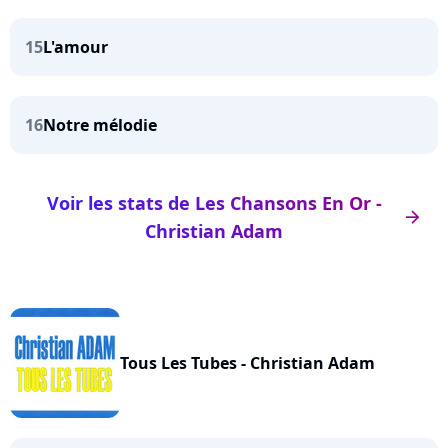
15
L'amour
16
Notre mélodie
Voir les stats de Les Chansons En Or -
arrow_right
Christian Adam
Tous Les Tubes - Christian Adam