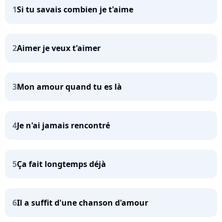
1
Si tu savais combien je t'aime
2
Aimer je veux t'aimer
3
Mon amour quand tu es là
4
Je n'ai jamais rencontré
5
Ça fait longtemps déjà
6
Il a suffit d'une chanson d'amour