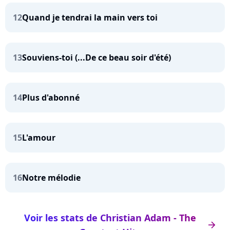
12
Quand je tendrai la main vers toi
13
Souviens-toi (...De ce beau soir d'été)
14
Plus d'abonné
15
L'amour
16
Notre mélodie
Voir les stats de Christian Adam - The
arrow_right