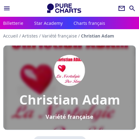
menu
newsletter
search
Billetterie
Star Academy
Charts français
Accueil
/
Artistes
/
Variété française
/
Christian Adam
Christian Adam
Variété française