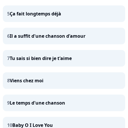
5
Ça fait longtemps déjà
6
Il a suffit d'une chanson d'amour
7
Tu sais si bien dire je t'aime
8
Viens chez moi
9
Le temps d'une chanson
10
Baby O I Love You