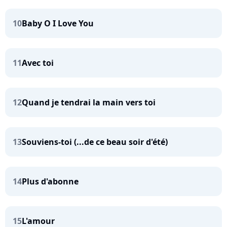
10
Baby O I Love You
11
Avec toi
12
Quand je tendrai la main vers toi
13
Souviens-toi (...de ce beau soir d'été)
14
Plus d'abonne
15
L'amour