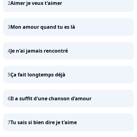
2
Aimer je veux t'aimer
3
Mon amour quand tu es là
4
Je n'ai jamais rencontré
5
Ça fait longtemps déjà
6
Il a suffit d'une chanson d'amour
7
Tu sais si bien dire je t'aime