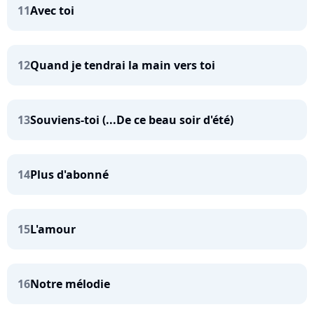
11
Avec toi
12
Quand je tendrai la main vers toi
13
Souviens-toi (...De ce beau soir d'été)
14
Plus d'abonné
15
L'amour
16
Notre mélodie