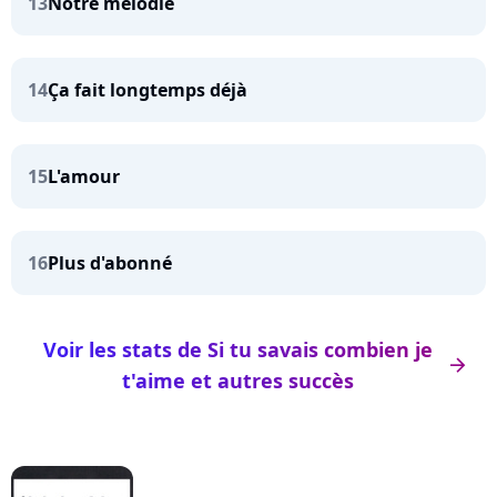
13
Notre mélodie
14
Ça fait longtemps déjà
15
L'amour
16
Plus d'abonné
Voir les stats de Si tu savais combien je
arrow_right
t'aime et autres succès