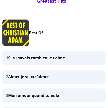
Greatest Hits
Best Of
1
Si tu savais combien je t'aime
2
Aimer je veux t'aimer
3
Mon amour quand tu es là