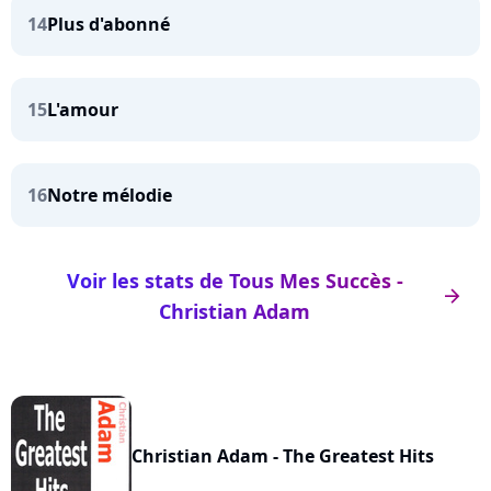
14
Plus d'abonné
15
L'amour
16
Notre mélodie
Voir les stats de Tous Mes Succès -
arrow_right
Christian Adam
Christian Adam - The Greatest Hits