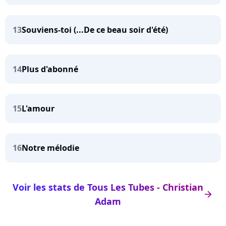
13
Souviens-toi (...De ce beau soir d'été)
14
Plus d'abonné
15
L'amour
16
Notre mélodie
Voir les stats de Tous Les Tubes - Christian
arrow_right
Adam