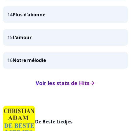
14
Plus d'abonne
15
L'amour
16
Notre mélodie
Voir les stats de Hits
arrow_right
De Beste Liedjes