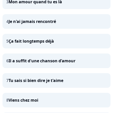
3
Mon amour quand tu es là
4
Je n'ai jamais rencontré
5
Ça fait longtemps déjà
6
Il a suffit d'une chanson d'amour
7
Tu sais si bien dire je t'aime
8
Viens chez moi