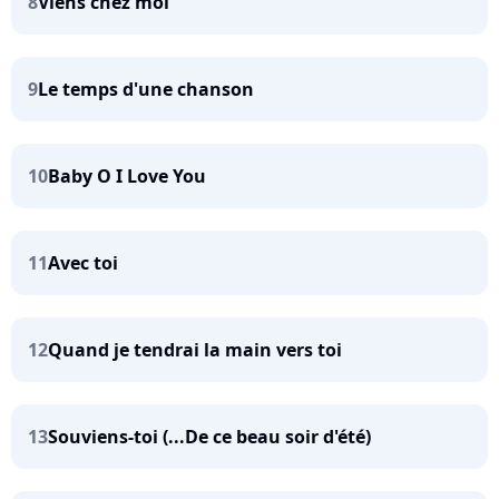
8
Viens chez moi
9
Le temps d'une chanson
10
Baby O I Love You
11
Avec toi
12
Quand je tendrai la main vers toi
13
Souviens-toi (...De ce beau soir d'été)