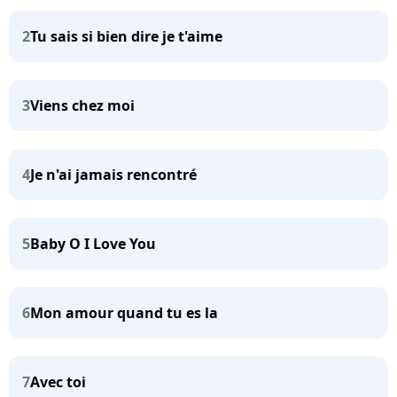
2
Tu sais si bien dire je t'aime
3
Viens chez moi
4
Je n'ai jamais rencontré
5
Baby O I Love You
6
Mon amour quand tu es la
7
Avec toi