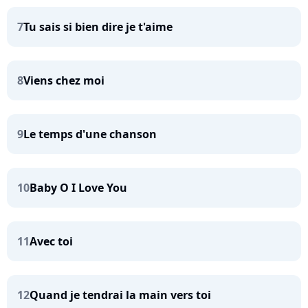
7
Tu sais si bien dire je t'aime
8
Viens chez moi
9
Le temps d'une chanson
10
Baby O I Love You
11
Avec toi
12
Quand je tendrai la main vers toi