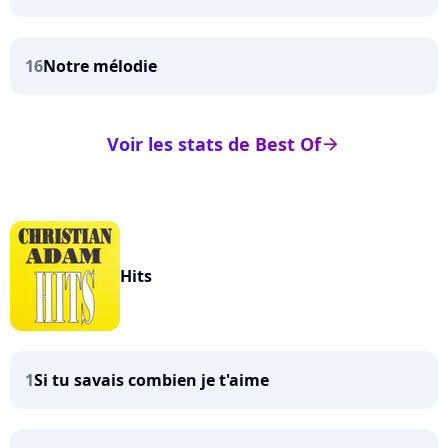
16
Notre mélodie
Voir les stats de Best Of
arrow_right
Hits
1
Si tu savais combien je t'aime