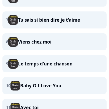
Tu sais si bien dire je t'aime
7
Viens chez moi
8
Le temps d'une chanson
9
Baby O I Love You
10
Avec toi
11