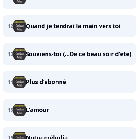
Quand je tendrai la main vers toi
12
Souviens-toi (...De ce beau soir d'été)
13
Plus d'abonné
14
L'amour
15
Notre mélodie
16