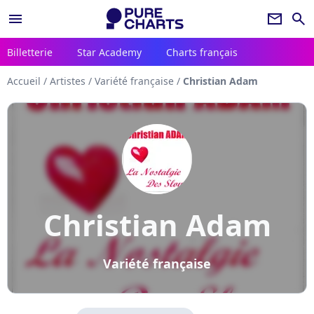
menu
newsletter
search
Billetterie
Star Academy
Charts français
Accueil
/
Artistes
/
Variété française
/
Christian Adam
Christian Adam
Variété française