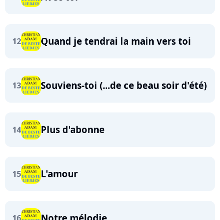
Quand je tendrai la main vers toi
12
Souviens-toi (...de ce beau soir d'été)
13
Plus d'abonne
14
L'amour
15
Notre mélodie
16