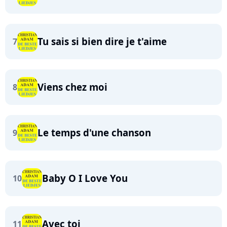
Tu sais si bien dire je t'aime
7
Viens chez moi
8
Le temps d'une chanson
9
Baby O I Love You
10
Avec toi
11