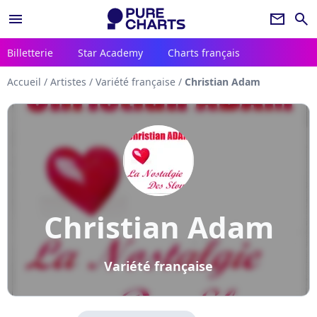
menu
newsletter
search
Billetterie
Star Academy
Charts français
Accueil
/
Artistes
/
Variété française
/
Christian Adam
Christian Adam
Variété française