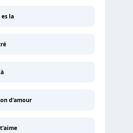
es la
tré
jà
nson d'amour
 t'aime