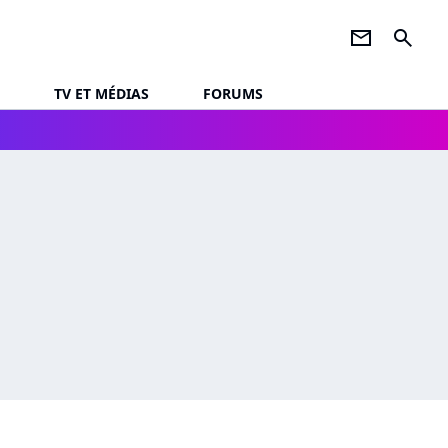
newsletter
search
TV ET MÉDIAS
FORUMS