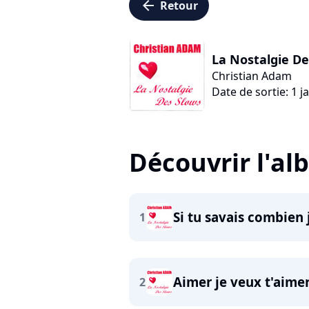
arrow_left
Retour
La Nostalgie De
Christian Adam
Date de sortie: 1 j
Découvrir l'a
Si tu savais combien 
1
Aimer je veux t'aime
2