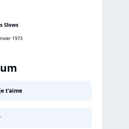
s Slows
anvier 1973
lbum
je t'aime
r