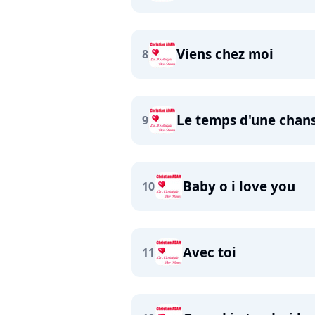
Viens chez moi
8
Le temps d'une chan
9
Baby o i love you
10
Avec toi
11