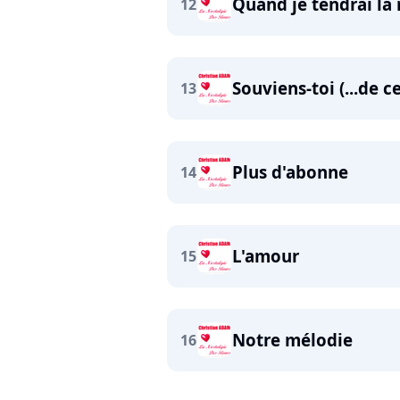
Quand je tendrai la 
12
Souviens-toi (...de c
13
Plus d'abonne
14
L'amour
15
Notre mélodie
16