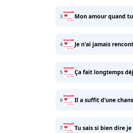
Mon amour quand tu 
3
Je n'ai jamais rencon
4
Ça fait longtemps dé
5
Il a suffit d'une cha
6
Tu sais si bien dire je
7