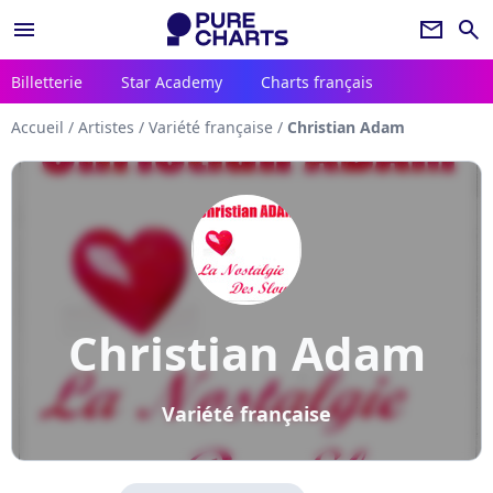
menu
newsletter
search
Billetterie
Star Academy
Charts français
Accueil
/
Artistes
/
Variété française
/
Christian Adam
Christian Adam
Variété française