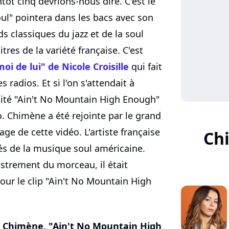
tôt cinq devrions-nous dire. C'est le
l" pointera dans les bacs avec son
s classiques du jazz et de la soul
tres de la variété française. C'est
oi de lui" de Nicole Croisille
qui fait
s radios. Et si l'on s'attendait à
éalité "Ain't No Mountain High Enough"
o. Chimène a été rejointe par le grand
age de cette vidéo. L'artiste française
Ch
és de la musique soul américaine.
istrement du morceau, il était
our le clip "Ain't No Mountain High
e Chimène, "Ain't No Mountain High