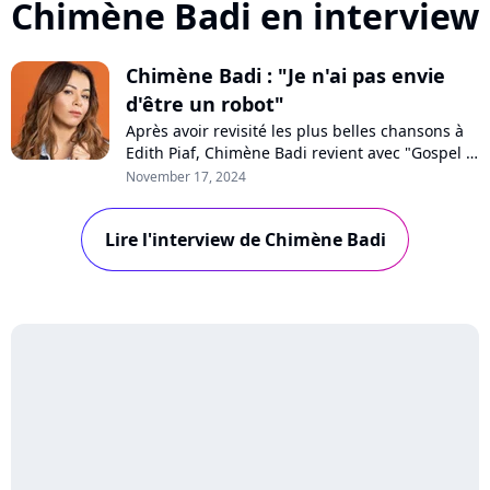
Chimène Badi en interview
Chimène Badi : "Je n'ai pas envie
d'être un robot"
Après avoir revisité les plus belles chansons à
Edith Piaf, Chimène Badi revient avec "Gospel &
Soul, la voix et l'âme", un album concept mêlant
November 17, 2024
reprises et inédits. Au micro de Purecharts, la
chanteuse, libre et épanouie, revendique suivre
Lire l'interview de Chimène Badi
son instinct : "On se bagarre pour défendre nos
oeuvres".