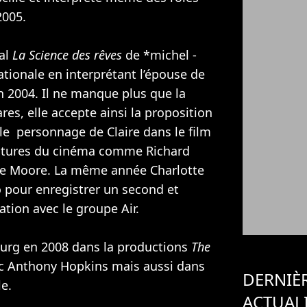
005.
nal
La Science des rêves
de *michel -
nationale en interprétant l’épouse de
 2004. Il ne manque plus que la
es, elle accepte ainsi la proposition
le personnage de Claire dans le film
intures du cinéma comme
Richard
ne Moore
. La même année Charlotte
 pour enregistrer un second et
ation avec le groupe Air.
urg en 2008 dans la productions
The
c
Anthony Hopkins
mais aussi dans
DERNIÈ
le
.
ACTUAL