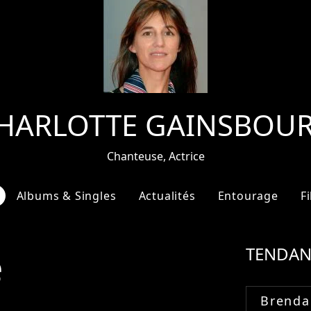
HARLOTTE GAINSBOU
Chanteuse, Actrice
Albums & Singles
Actualités
Entourage
F
e
TENDAN
Brenda