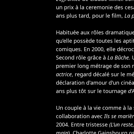
un prix à la ceremonie des ce
ans plus tard, pour le film,
La p
Habituée aux rôles dramatique
qu’elle possède toutes les apt
comiques. En 2000, elle décro
Second rôle grâce à
La Bûche.
U
premier long métrage de son m
actrice
, regard décalé sur le m
déclaration d'amour d'un ciné
ans plus tôt sur le tournage
d'
Un couple à la vie comme à la 
collaboration avec
Ils se mariè
2004. Entre tristesse
(L’un reste
main
), Charlotte Gainsbourg o