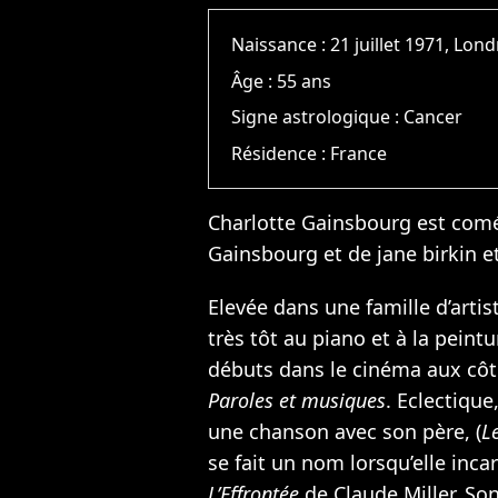
Naissance :
21 juillet 1971, Lon
Âge :
55 ans
Signe astrologique :
Cancer
Résidence :
France
Charlotte Gainsbourg est comé
Gainsbourg
et de jane birkin 
Elevée dans une famille d’artis
très tôt au piano et à la peintur
débuts dans le cinéma aux cô
Paroles et musiques
. Eclectique
une chanson avec son père, (
L
se fait un nom lorsqu’elle inca
L’Effrontée
de Claude Miller. So