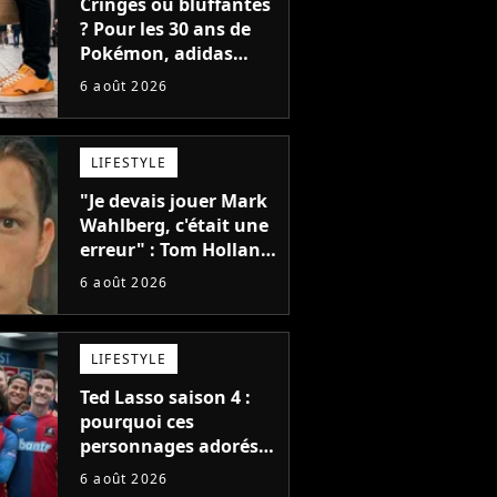
Cringes ou bluffantes
? Pour les 30 ans de
Pokémon, adidas
dévoile une énorme
6 août 2026
collection de sneakers
et je ne sais pas quoi
en penser
LIFESTYLE
"Je devais jouer Mark
Wahlberg, c'était une
erreur" : Tom Holland,
la star de Spider-Man,
6 août 2026
ne referait pas ce
blockbuster
LIFESTYLE
Ted Lasso saison 4 :
pourquoi ces
personnages adorés
des fans ne sont pas
6 août 2026
dans la suite ?