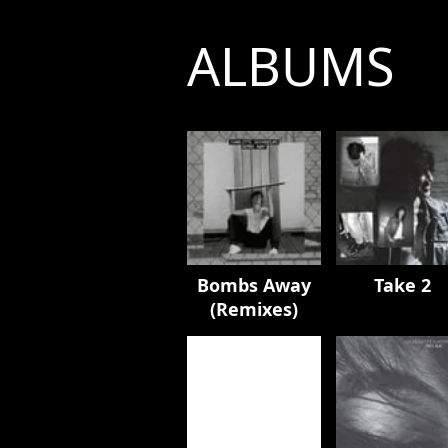
ALBUMS
Bombs Away
Take 2
(Remixes)