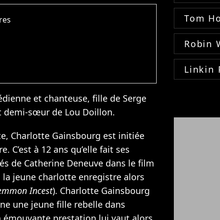
Tom Ho
dres
Robin 
Linkin 
dienne et chanteuse, fille de
Serge
et demi-sœur de
Lou Doillon
.
te, Charlotte Gainsbourg est initiée
e. C’est à 12 ans qu’elle fait ses
tés de
Catherine Deneuve
dans le film
, la jeune charlotte enregistre alors
emmon Incest
). Charlotte Gainsbourg
rne une jeune fille rebelle dans
n émouvante prestation lui vaut alors