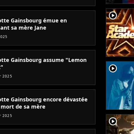
player2
otte Gainsbourg émue en
ant sa mère Jane
2025
otte Gainsbourg assume "Lemon
player2
t"
er 2025
otte Gainsbourg encore dévastée
a mort de sa mère
er 2025
player2