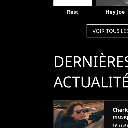
Rest
Hey Joe
VOIR TOUS LE
DERNIÈRE
ACTUALIT
Charl
musi
19 sept