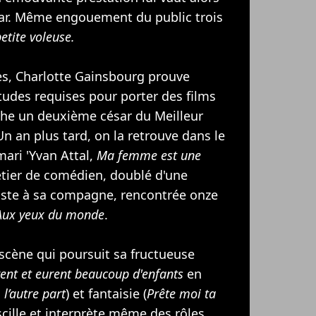
sar. Même engouement du public trois
etite voleuse.
s, Charlotte Gainsbourg prouve
itudes requises pour porter des films
che un deuxième césar du Meilleur
n an plus tard, on la retrouve dans le
ari '
Yvan Attal
,
Ma femme est une
étier de comédien, doublé d'une
aste à sa compagne, rencontrée onze
Aux yeux du monde
.
scène qui poursuit sa fructueuse
rent et eurent beaucoup d'enfants
en
, l’autre part
) et fantaisie (
Prête moi ta
scille et interprète même des rôles