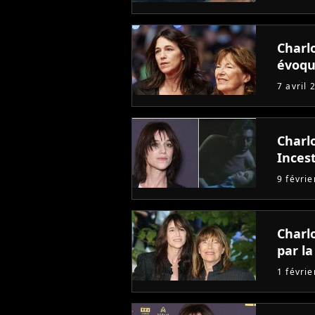
Charl
évoqu
7 avril 
Charl
Inces
9 févri
Charl
par l
1 févri