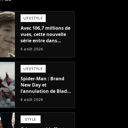
LIFESTYLE
Avec 106,7 millions de
vues, cette nouvelle
série entre dans
l'histoire de Netflix en
6 août 2026
seulement 48 jours
LIFESTYLE
Spider-Man : Brand
New Day et
l'annulation de Blade
montrent que Marvel
6 août 2026
n'est plus capable de
faire quoi que ce soit
de simple
STYLE