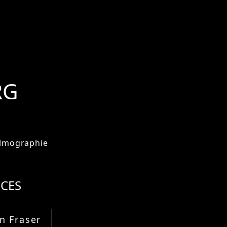
RG
ilmographie
CES
n Fraser