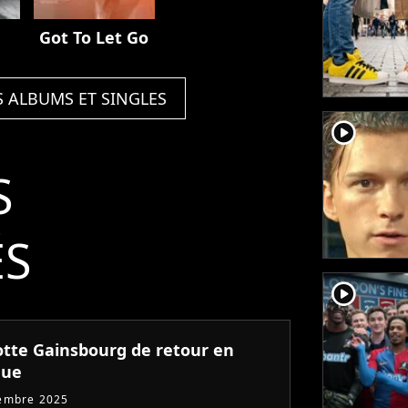
Got To Let Go
S ALBUMS ET SINGLES
player2
S
ÉS
player2
otte Gainsbourg de retour en
que
embre 2025