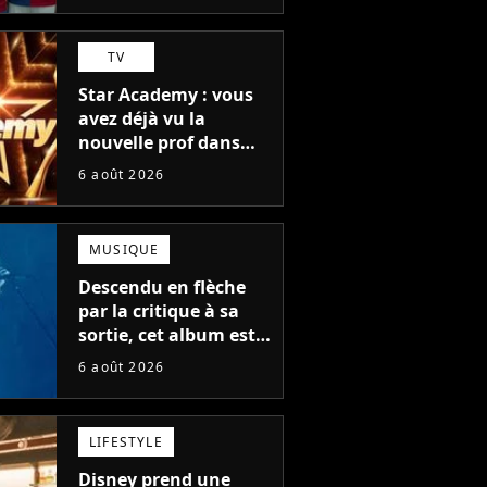
TV
Star Academy : vous
avez déjà vu la
nouvelle prof dans
The Voice et aux
6 août 2026
Enfoirés
MUSIQUE
Descendu en flèche
par la critique à sa
sortie, cet album est
en train de devenir le
6 août 2026
plus populaire de son
auteur
LIFESTYLE
Disney prend une