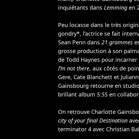
inquiétants dans
Lemming
en 2
Peu locasse dans le très origi
gondry*, l’actrice se fait inter
Sean Penn
dans
21 grammes
en
grosse production à son palmar
de Todd Haynes pour incarner 
I’m not there
, aux côtés de po
Gere
,
Cate Blanchett
et
Julian
Gainsbourg retourne en studio
brillant album
5:55
en collabor
On retrouve Charlotte Gainsbo
city of your final Destination
ave
terminator 4 avec
Christian Ba