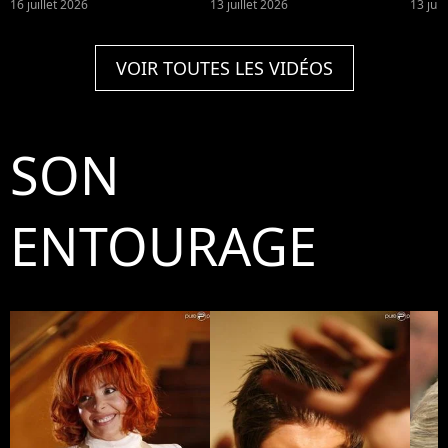
dans les classements ?
Dion
16 juillet 2026
13 juillet 2026
13 juil
franç
VOIR TOUTES LES VIDÉOS
SON
ENTOURAGE