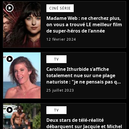
player2
CINÉ SÉRIE
Madame Web : ne cherchez plus,
on vous a trouvé LE meilleur film
de super-héros de l'année
12 février 2024
player2
TV
Caroline Ithurbide s'affiche
totalement nue sur une plage
naturiste : "je ne pensais pas que
j'arriverais à le faire..."
25 juillet 2023
player2
TV
Deux stars de télé-réalité
débarquent sur Jacquie et Michel