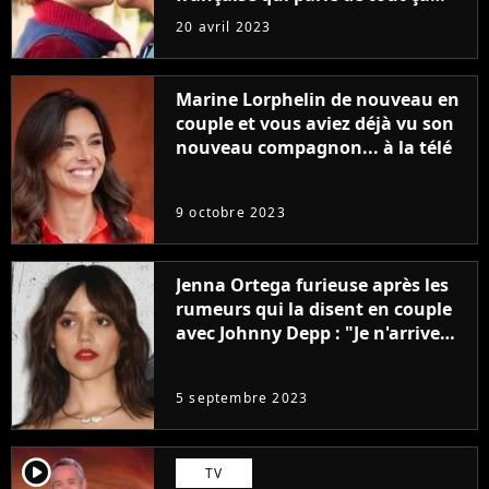
sans être super ringarde
20 avril 2023
Marine Lorphelin de nouveau en
couple et vous aviez déjà vu son
nouveau compagnon... à la télé
9 octobre 2023
Jenna Ortega furieuse après les
rumeurs qui la disent en couple
avec Johnny Depp : "Je n'arrive
même pas..."
5 septembre 2023
player2
TV