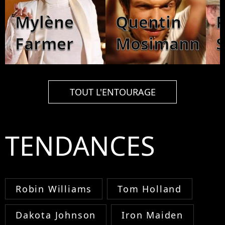
Mylène
Quentin
P
Farmer
Mosimann
S
TOUT L'ENTOURAGE
TENDANCES
Robin Williams
Tom Holland
Dakota Johnson
Iron Maiden