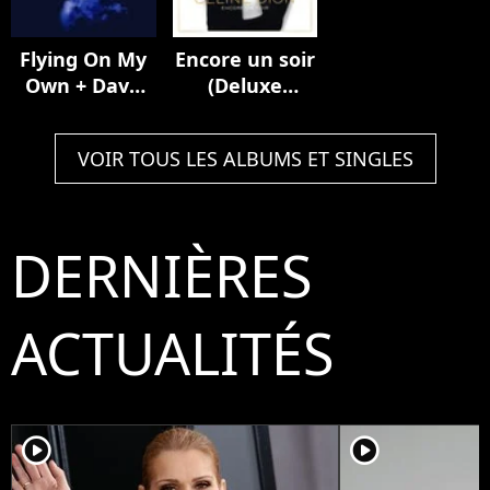
Flying On My
Encore un soir
Own + Dave
(Deluxe
Audé Remix
Edition)
VOIR TOUS LES ALBUMS ET SINGLES
DERNIÈRES
ACTUALITÉS
player2
player2