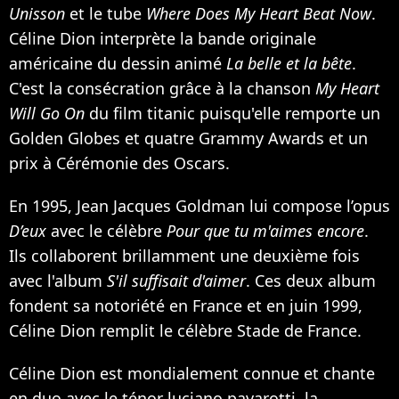
Unisson
et le tube
Where Does My Heart Beat Now
.
Céline Dion interprète la bande originale
américaine du dessin animé
La belle et la bête
.
C'est la consécration grâce à la chanson
My Heart
Will Go On
du film titanic puisqu'elle remporte un
Golden Globes et quatre Grammy Awards et un
prix à Cérémonie des Oscars.
En 1995,
Jean Jacques Goldman
lui compose l’opus
D’eux
avec le célèbre
Pour que tu m'aimes encore
.
Ils collaborent brillamment une deuxième fois
avec l'album
S'il suffisait d'aimer
. Ces deux album
fondent sa notoriété en France et en juin 1999,
Céline Dion remplit le célèbre Stade de France.
Céline Dion est mondialement connue et chante
en duo avec le ténor luciano pavarotti, la