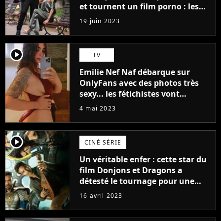
et tournent un film porno : les
premières images du tournage
19 juin 2023
(exclu)
player2
TV
Emilie Nef Naf débarque sur
OnlyFans avec des photos très
sexy... les fétichistes vont
prendre leur pied !
4 mai 2023
player2
CINÉ SÉRIE
Un véritable enfer : cette star du
film Donjons et Dragons a
détesté le tournage pour une
raison très spéciale
16 avril 2023