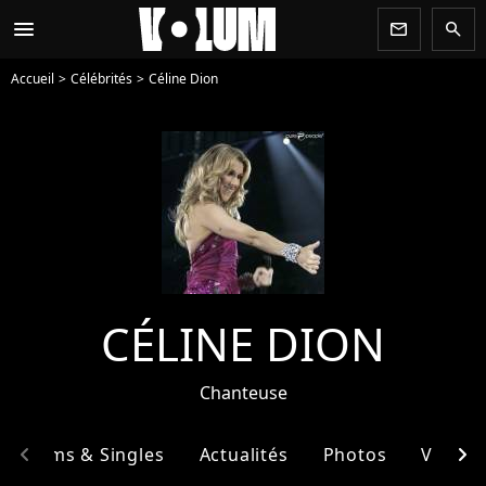
menu
newsletter
search
Accueil
Célébrités
Céline Dion
CÉLINE DION
Chanteuse
chevron_left
chevron_right
Albums & Singles
Actualités
Photos
Vidéos