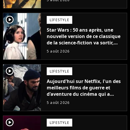
la saga
player2
LIFESTYLE
Star Wars : 50 ans après, une
nouvelle version de ce classique
de la science-fiction va sortir,
mais on ne la verra jamais en
5 août 2026
France
player2
LIFESTYLE
Aujourd'hui sur Netflix, l'un des
meilleurs films de guerre et
d'aventure du cinéma qui a
connu un succès retentissant à
5 août 2026
son époque
player2
LIFESTYLE