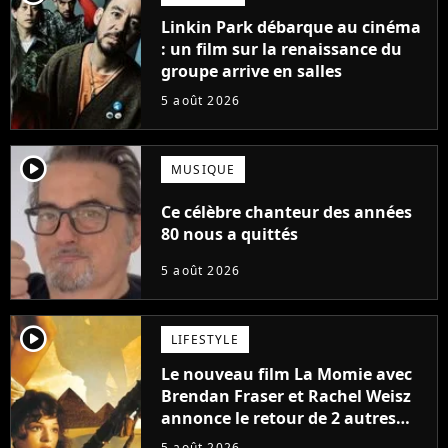
Linkin Park débarque au cinéma
: un film sur la renaissance du
groupe arrive en salles
5 août 2026
player2
MUSIQUE
Ce célèbre chanteur des années
80 nous a quittés
5 août 2026
player2
LIFESTYLE
Le nouveau film La Momie avec
Brendan Fraser et Rachel Weisz
annonce le retour de 2 autres
personnages emblématiques de
5 août 2026