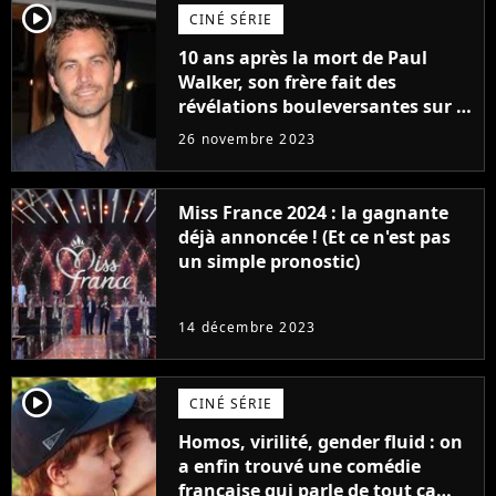
player2
CINÉ SÉRIE
10 ans après la mort de Paul
Walker, son frère fait des
révélations bouleversantes sur la
réaction des acteurs de Fast and
26 novembre 2023
Furious
Miss France 2024 : la gagnante
déjà annoncée ! (Et ce n'est pas
un simple pronostic)
14 décembre 2023
player2
CINÉ SÉRIE
Homos, virilité, gender fluid : on
a enfin trouvé une comédie
française qui parle de tout ça