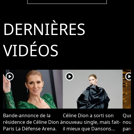
chance
chance
DERNIÈRES
VIDÉOS
player2
player2
player2
Bande-annonce de la
Céline Dion a sorti son
Quel
résidence de Céline Dion à
nouveau single, mais fait-
nouv
Paris La Défense Arena.
il mieux que Dansons
pard