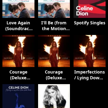
Love Again
I'll Be (from
Spotify Singles
(Soundtrack
the Motion
from the
Picture
Motion
Soundtrack
Picture)
Love Again)
Courage
Courage
Imperfections
(Deluxe
(Deluxe
/ Lying Down /
Edition)
Edition)
Courage