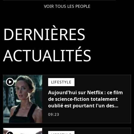
VOIR TOUS LES PEOPLE
DERNIÈRES
ACTUALITÉS
player2
LIFESTYLE
Aujourd'hui sur Netflix : ce film
de science-fiction totalement
oublié est pourtant l'un des
meilleurs des années 2010
09:23