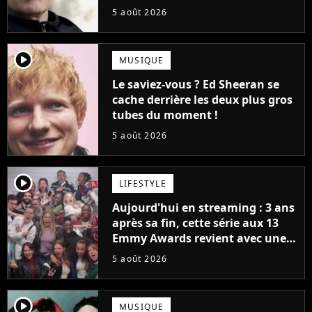
la série (et on ne parle pas du
5 août 2026
bateau)
player2
MUSIQUE
Le saviez-vous ? Ed Sheeran se
cache derrière les deux plus gros
tubes du moment !
5 août 2026
player2
LIFESTYLE
Aujourd'hui en streaming : 3 ans
après sa fin, cette série aux 13
Emmy Awards revient avec une
suite... totalement différente
5 août 2026
player2
MUSIQUE