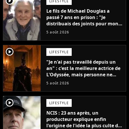
player2
LIFESTYLE
Le fils de Michael Douglas a
passé 7 ans en prison : "Je
distribuais des joints pour mon
père"
5 août 2026
player2
LIFESTYLE
"Je n'ai pas travaillé depuis un
an" : c'est la meilleure actrice de
L'Odyssée, mais personne ne
veut lui donner de rôle au
5 août 2026
cinéma
player2
LIFESTYLE
NCIS : 23 ans après, un
producteur explique enfin
l'origine de l'idée la plus culte de