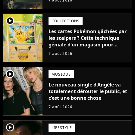
7 août 2026
cause de son acteur
player2
COLLECTIONS
Les cartes Pokémon gâchées par
les scalpers ? Cette technique
géniale d'un magasin pour
ruiner les revendeurs
7 août 2026
player2
MUSIQUE
Le nouveau single d'Angèle va
totalement dérouter le public, et
c'est une bonne chose
7 août 2026
player2
LIFESTYLE