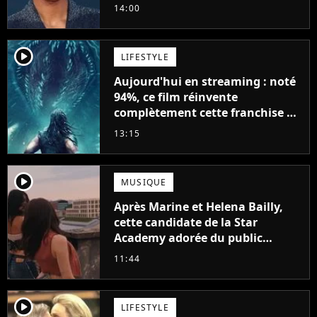
Will Smith
14:00
player2
LIFESTYLE
Aujourd'hui en streaming : noté
94%, ce film réinvente
complètement cette franchise de
science-fiction vieille de 40 ans
13:15
player2
MUSIQUE
Après Marine et Helena Bailly,
cette candidate de la Star
Academy adorée du public
annonce son premier album,
11:44
"C'est tellement puissant"
player2
LIFESTYLE