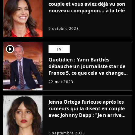
couple et vous aviez déjà vu son
nouveau compagnon... à la télé
9 octobre 2023
player2
TV
Quotidien : Yann Barthès
débauche un journaliste star de
France 5, ce que cela va changer
à la rentrée
22 mai 2023
Jenna Ortega furieuse après les
rumeurs qui la disent en couple
avec Johnny Depp : "Je n'arrive
même pas..."
5 septembre 2023