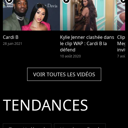
Cardi B
Kylie Jenner clashée dans
Clip 
le clip WAP : Cardi B la
Mega
28 juin 2021
défend
invit
10 août 2020
7 août
VOIR TOUTES LES VIDÉOS
TENDANCES