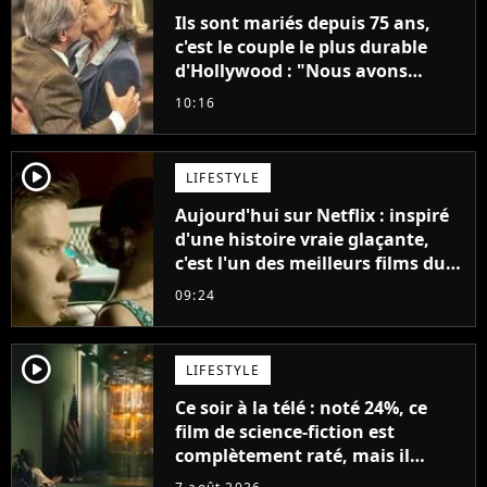
Ils sont mariés depuis 75 ans,
c'est le couple le plus durable
d'Hollywood : "Nous avons
avancé jour après jour, et les
10:16
jours se sont transformés en
décennies"
player2
LIFESTYLE
Aujourd'hui sur Netflix : inspiré
d'une histoire vraie glaçante,
c'est l'un des meilleurs films du
21ème siècle
09:24
player2
LIFESTYLE
Ce soir à la télé : noté 24%, ce
film de science-fiction est
complètement raté, mais il
aurait pu être encore pire à