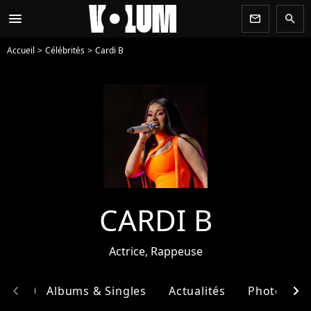
menu
newsletter
search
Accueil
Célébrités
Cardi B
CARDI B
Actrice, Rappeuse
chevron_left
chevron_right
phie
Albums & Singles
Actualités
Photos