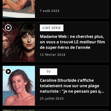
7 août 2023
player2
CINÉ SÉRIE
Madame Web : ne cherchez plus,
on vous a trouvé LE meilleur film
de super-héros de l'année
12 février 2024
player2
TV
Caroline Ithurbide s'affiche
totalement nue sur une plage
naturiste : "je ne pensais pas que
j'arriverais à le faire..."
25 juillet 2023