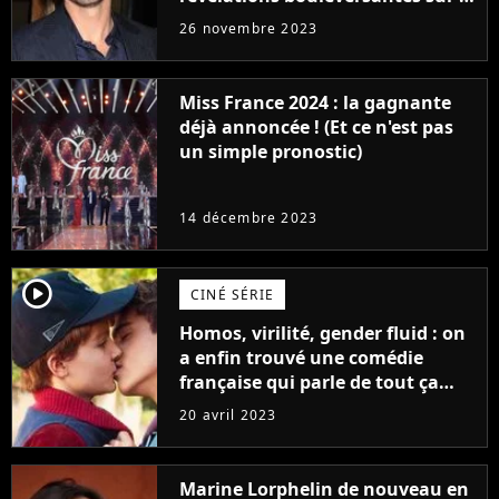
réaction des acteurs de Fast and
26 novembre 2023
Furious
Miss France 2024 : la gagnante
déjà annoncée ! (Et ce n'est pas
un simple pronostic)
14 décembre 2023
player2
CINÉ SÉRIE
Homos, virilité, gender fluid : on
a enfin trouvé une comédie
française qui parle de tout ça
sans être super ringarde
20 avril 2023
Marine Lorphelin de nouveau en