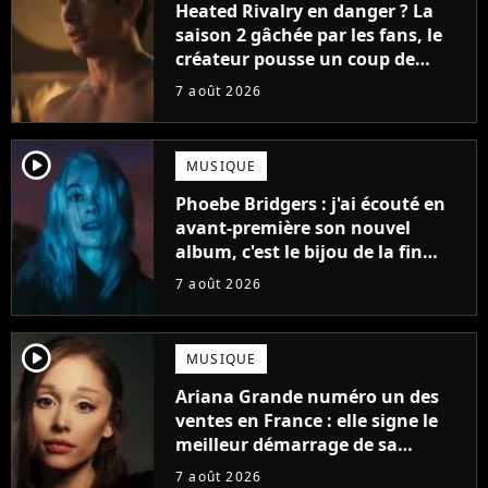
Heated Rivalry en danger ? La
saison 2 gâchée par les fans, le
créateur pousse un coup de
gueule
7 août 2026
player2
MUSIQUE
Phoebe Bridgers : j'ai écouté en
avant-première son nouvel
album, c'est le bijou de la fin
d'été
7 août 2026
player2
MUSIQUE
Ariana Grande numéro un des
ventes en France : elle signe le
meilleur démarrage de sa
carrière avec son album Petal
7 août 2026