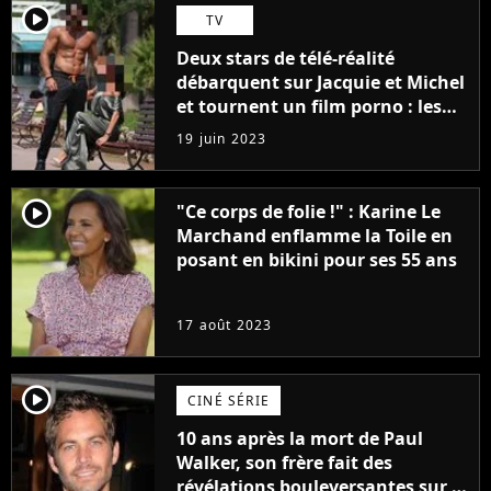
player2
TV
Deux stars de télé-réalité
débarquent sur Jacquie et Michel
et tournent un film porno : les
premières images du tournage
19 juin 2023
(exclu)
player2
"Ce corps de folie !" : Karine Le
Marchand enflamme la Toile en
posant en bikini pour ses 55 ans
17 août 2023
player2
CINÉ SÉRIE
10 ans après la mort de Paul
Walker, son frère fait des
révélations bouleversantes sur la