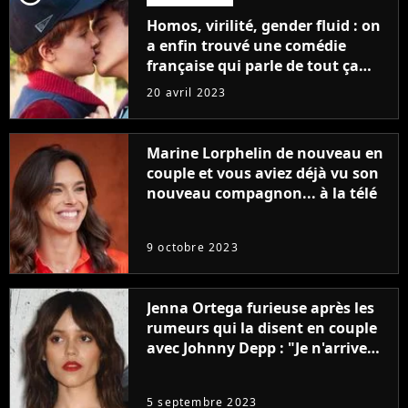
Homos, virilité, gender fluid : on
a enfin trouvé une comédie
française qui parle de tout ça
sans être super ringarde
20 avril 2023
Marine Lorphelin de nouveau en
couple et vous aviez déjà vu son
nouveau compagnon... à la télé
9 octobre 2023
Jenna Ortega furieuse après les
rumeurs qui la disent en couple
avec Johnny Depp : "Je n'arrive
même pas..."
5 septembre 2023