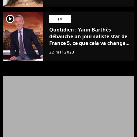
player2
TV
Quotidien : Yann Barthès
débauche un journaliste star de
France 5, ce que cela va changer
à la rentrée
22 mai 2023