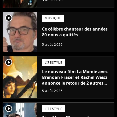
5 août 2026
player2
MUSIQUE
Ce célèbre chanteur des années
80 nous a quittés
5 août 2026
player2
LIFESTYLE
Le nouveau film La Momie avec
Brendan Fraser et Rachel Weisz
annonce le retour de 2 autres
personnages emblématiques de
5 août 2026
la saga
player2
LIFESTYLE