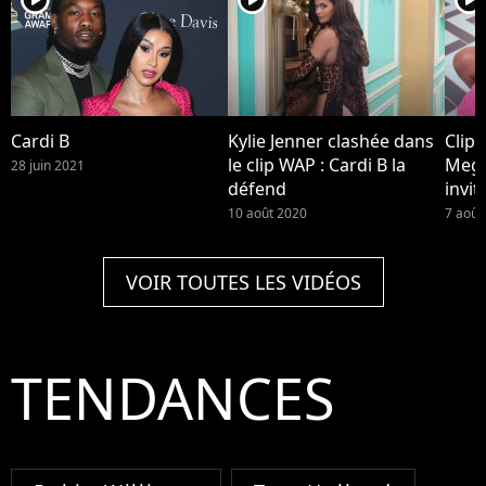
Cardi B
Kylie Jenner clashée dans
Clip 
le clip WAP : Cardi B la
Mega
28 juin 2021
défend
invit
10 août 2020
7 août
VOIR TOUTES LES VIDÉOS
TENDANCES