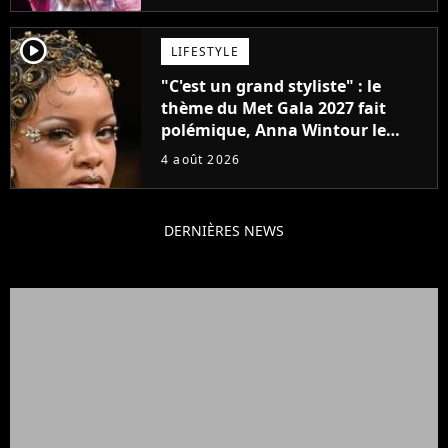
player2
LIFESTYLE
"C'est un grand styliste" : le
thème du Met Gala 2027 fait
polémique, Anna Wintour le
défend
4 août 2026
DERNIÈRES NEWS