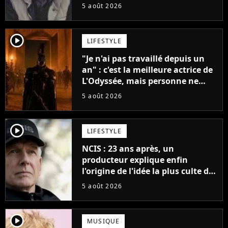
père"
5 août 2026
player2
LIFESTYLE
"Je n'ai pas travaillé depuis un
an" : c'est la meilleure actrice de
L'Odyssée, mais personne ne
veut lui donner de rôle au
5 août 2026
cinéma
player2
LIFESTYLE
NCIS : 23 ans après, un
producteur explique enfin
l'origine de l'idée la plus culte de
la série (et on ne parle pas du
5 août 2026
bateau)
player2
MUSIQUE