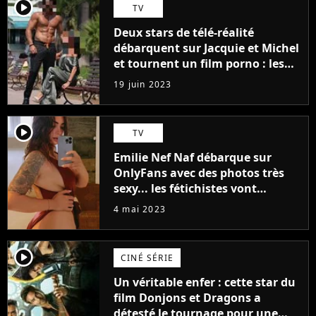
player2
TV
Deux stars de télé-réalité
débarquent sur Jacquie et Michel
et tournent un film porno : les
premières images du tournage
19 juin 2023
(exclu)
player2
TV
Emilie Nef Naf débarque sur
OnlyFans avec des photos très
sexy... les fétichistes vont
prendre leur pied !
4 mai 2023
player2
CINÉ SÉRIE
Un véritable enfer : cette star du
film Donjons et Dragons a
détesté le tournage pour une