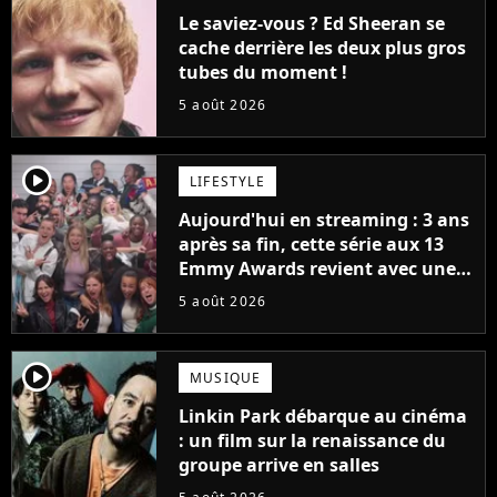
Le saviez-vous ? Ed Sheeran se
cache derrière les deux plus gros
tubes du moment !
5 août 2026
player2
LIFESTYLE
Aujourd'hui en streaming : 3 ans
après sa fin, cette série aux 13
Emmy Awards revient avec une
suite... totalement différente
5 août 2026
player2
MUSIQUE
Linkin Park débarque au cinéma
: un film sur la renaissance du
groupe arrive en salles