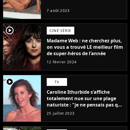
7 août 2023
player2
CINÉ SÉRIE
Madame Web : ne cherchez plus,
on vous a trouvé LE meilleur film
de super-héros de l'année
12 février 2024
player2
TV
Caroline Ithurbide s'affiche
totalement nue sur une plage
naturiste : "je ne pensais pas que
j'arriverais à le faire..."
25 juillet 2023