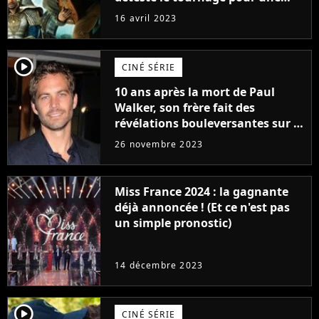
raison très spéciale
16 avril 2023
player2
CINÉ SÉRIE
10 ans après la mort de Paul
Walker, son frère fait des
révélations bouleversantes sur la
réaction des acteurs de Fast and
26 novembre 2023
Furious
Miss France 2024 : la gagnante
déjà annoncée ! (Et ce n'est pas
un simple pronostic)
14 décembre 2023
player2
CINÉ SÉRIE