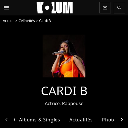
menu
newsletter
search
Accueil
Célébrités
Cardi B
CARDI B
Actrice, Rappeuse
chevron_left
chevron_right
phie
Albums & Singles
Actualités
Photos