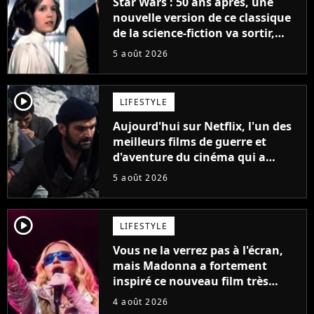
Star Wars : 50 ans après, une
nouvelle version de ce classique
de la science-fiction va sortir,
mais on ne la verra jamais en
5 août 2026
France
player2
LIFESTYLE
Aujourd'hui sur Netflix, l'un des
meilleurs films de guerre et
d'aventure du cinéma qui a
connu un succès retentissant à
5 août 2026
son époque
player2
LIFESTYLE
Vous ne la verrez pas à l'écran,
mais Madonna a fortement
inspiré ce nouveau film très
attendu
4 août 2026