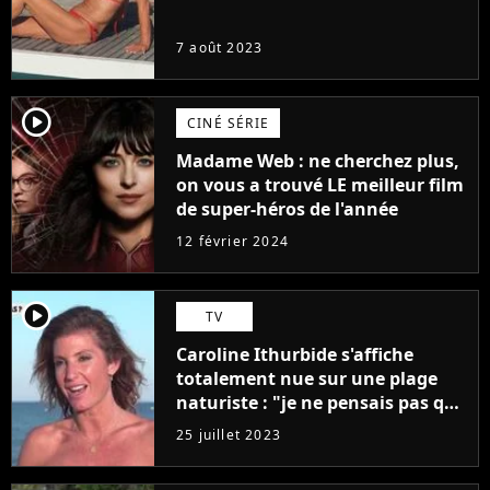
7 août 2023
player2
CINÉ SÉRIE
Madame Web : ne cherchez plus,
on vous a trouvé LE meilleur film
de super-héros de l'année
12 février 2024
player2
TV
Caroline Ithurbide s'affiche
totalement nue sur une plage
naturiste : "je ne pensais pas que
j'arriverais à le faire..."
25 juillet 2023