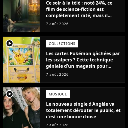
Ce soir à la télé : noté 24%, ce
film de science-fiction est
complètement raté, mais il
aurait pu être encore pire à
7 août 2026
cause de son acteur
player2
COLLECTIONS
Les cartes Pokémon gâchées par
les scalpers ? Cette technique
géniale d'un magasin pour
ruiner les revendeurs
7 août 2026
player2
MUSIQUE
Le nouveau single d'Angèle va
totalement dérouter le public, et
c'est une bonne chose
7 août 2026