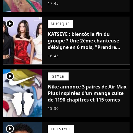
pensais ne plus jamais chanter"
17:45
player2
MUSIQUE
KATSEYE : bientôt la fin du
groupe ? Une 2ème chanteuse
s'éloigne en 6 mois, "Prendre
cette décision n’a pas été facile"
16:45
player2
STYLE
Nike annonce 3 paires de Air Max
Plus inspirées d'un manga culte
de 1190 chapitres et 115 tomes
15:30
player2
LIFESTYLE