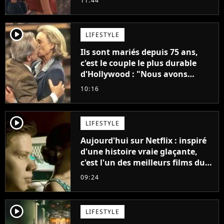
11:44
"C'est tellement puissant"
player2
LIFESTYLE
Ils sont mariés depuis 75 ans,
c'est le couple le plus durable
d'Hollywood : "Nous avons
avancé jour après jour, et les
10:16
jours se sont transformés en
décennies"
player2
LIFESTYLE
Aujourd'hui sur Netflix : inspiré
d'une histoire vraie glaçante,
c'est l'un des meilleurs films du
21ème siècle
09:24
player2
LIFESTYLE