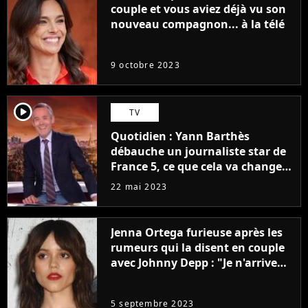
couple et vous aviez déjà vu son
nouveau compagnon... à la télé
9 octobre 2023
player2
TV
Quotidien : Yann Barthès
débauche un journaliste star de
France 5, ce que cela va changer
à la rentrée
22 mai 2023
Jenna Ortega furieuse après les
rumeurs qui la disent en couple
avec Johnny Depp : "Je n'arrive
même pas..."
5 septembre 2023