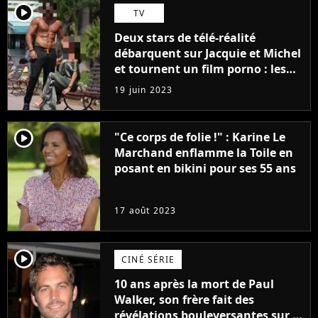
player2
TV
Deux stars de télé-réalité
débarquent sur Jacquie et Michel
et tournent un film porno : les
premières images du tournage
19 juin 2023
(exclu)
player2
"Ce corps de folie !" : Karine Le
Marchand enflamme la Toile en
posant en bikini pour ses 55 ans
17 août 2023
player2
CINÉ SÉRIE
10 ans après la mort de Paul
Walker, son frère fait des
révélations bouleversantes sur la