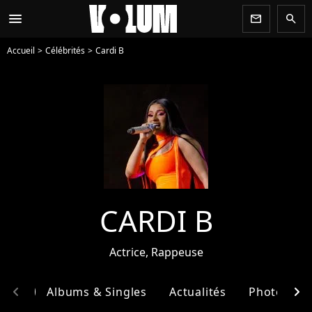
menu
newsletter
search
Accueil
Célébrités
Cardi B
CARDI B
Actrice, Rappeuse
chevron_left
chevron_right
phie
Albums & Singles
Actualités
Photos