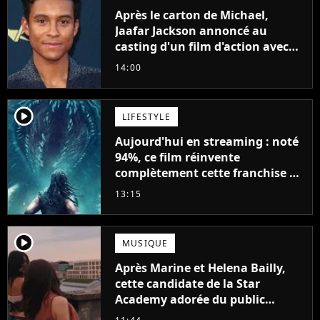
Après le carton de Michael,
Jaafar Jackson annoncé au
casting d'un film d'action avec
Will Smith
14:00
player2
LIFESTYLE
Aujourd'hui en streaming : noté
94%, ce film réinvente
complètement cette franchise de
science-fiction vieille de 40 ans
13:15
player2
MUSIQUE
Après Marine et Helena Bailly,
cette candidate de la Star
Academy adorée du public
annonce son premier album,