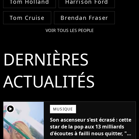
Tom Holland
Harrison Ford
Tom Cruise
Brendan Fraser
VOIR TOUS LES PEOPLE
DERNIÈRES
ACTUALITÉS
player2
MUSIQUE
Son ascenseur s'est écrasé : cette
star de la pop aux 13 milliards
d'écoutes à failli nous quitter, "Je