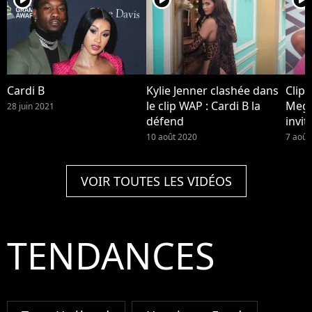
Cardi B
Kylie Jenner clashée dans
Clip 
le clip WAP : Cardi B la
Mega
28 juin 2021
défend
invit
10 août 2020
7 août
VOIR TOUTES LES VIDÉOS
TENDANCES