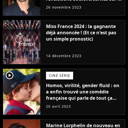
réaction des acteurs de Fast and
26 novembre 2023
Furious
Miss France 2024 : la gagnante
déjà annoncée ! (Et ce n'est pas
un simple pronostic)
14 décembre 2023
player2
CINÉ SÉRIE
Homos, virilité, gender fluid : on
a enfin trouvé une comédie
française qui parle de tout ça
sans être super ringarde
20 avril 2023
Marine Lorphelin de nouveau en