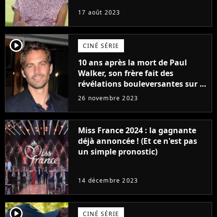
17 août 2023
player2
CINÉ SÉRIE
10 ans après la mort de Paul
Walker, son frère fait des
révélations bouleversantes sur la
réaction des acteurs de Fast and
26 novembre 2023
Furious
Miss France 2024 : la gagnante
déjà annoncée ! (Et ce n'est pas
un simple pronostic)
14 décembre 2023
player2
CINÉ SÉRIE