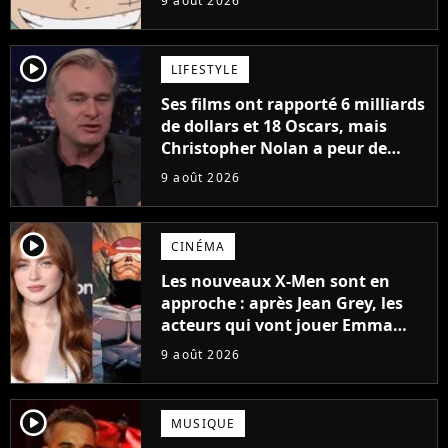
9 août 2026
à découvrir absolument
player2
LIFESTYLE
Ses films ont rapporté 6 milliards
de dollars et 18 Oscars, mais
Christopher Nolan a peur de
tourner un genre de films très
9 août 2026
particulier
player2
CINÉMA
Les nouveaux X-Men sont en
approche : après Jean Grey, les
acteurs qui vont jouer Emma
Frost et Cyclope trouvés !
9 août 2026
player2
MUSIQUE