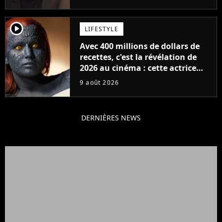
player2
LIFESTYLE
Avec 400 millions de dollars de
recettes, c'est la révélation de
2026 au cinéma : cette actrice
adorée prête à remplacer
9 août 2026
Jennifer Lawrence chez Marvel
DERNIÈRES NEWS