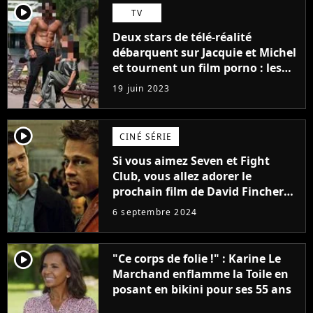
player2
TV
Deux stars de télé-réalité
débarquent sur Jacquie et Michel
et tournent un film porno : les
premières images du tournage
19 juin 2023
(exclu)
player2
CINÉ SÉRIE
Si vous aimez Seven et Fight
Club, vous allez adorer le
prochain film de David Fincher
avec lequel il se réinvente
6 septembre 2024
complètement
player2
"Ce corps de folie !" : Karine Le
Marchand enflamme la Toile en
posant en bikini pour ses 55 ans