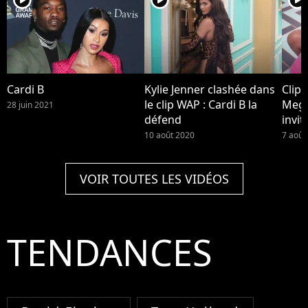
Cardi B
Kylie Jenner clashée dans
Clip 
le clip WAP : Cardi B la
Mega
28 juin 2021
défend
invit
10 août 2020
7 août
VOIR TOUTES LES VIDÉOS
TENDANCES