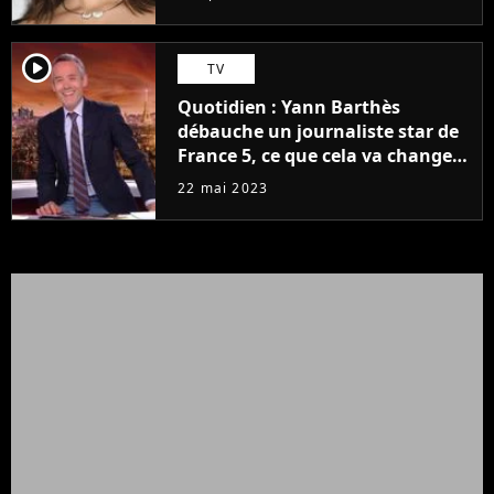
player2
TV
Quotidien : Yann Barthès
débauche un journaliste star de
France 5, ce que cela va changer
à la rentrée
22 mai 2023