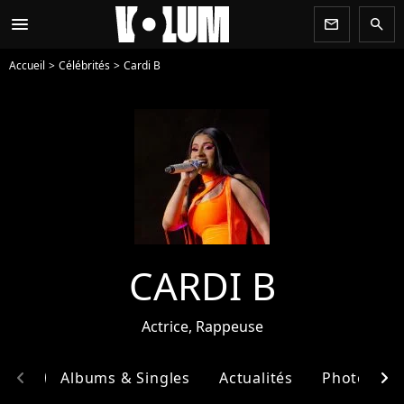
menu
newsletter
search
Accueil
Célébrités
Cardi B
CARDI B
Actrice, Rappeuse
chevron_left
chevron_right
phie
Albums & Singles
Actualités
Photos