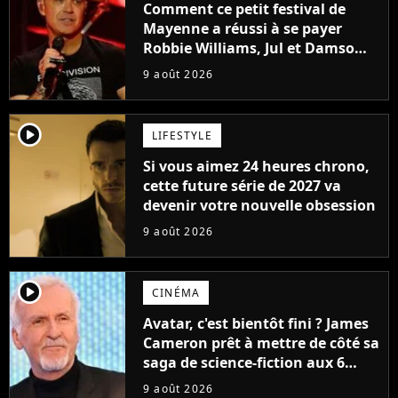
Comment ce petit festival de
Mayenne a réussi à se payer
Robbie Williams, Jul et Damso
cette année ?
9 août 2026
player2
LIFESTYLE
Si vous aimez 24 heures chrono,
cette future série de 2027 va
devenir votre nouvelle obsession
9 août 2026
player2
CINÉMA
Avatar, c'est bientôt fini ? James
Cameron prêt à mettre de côté sa
saga de science-fiction aux 6
milliards de recettes
9 août 2026