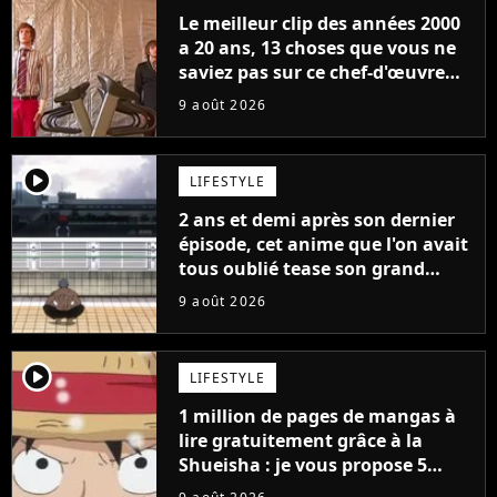
Le meilleur clip des années 2000
a 20 ans, 13 choses que vous ne
saviez pas sur ce chef-d'œuvre
qui a révolutionné YouTube
9 août 2026
player2
LIFESTYLE
2 ans et demi après son dernier
épisode, cet anime que l'on avait
tous oublié tease son grand
retour
9 août 2026
player2
LIFESTYLE
1 million de pages de mangas à
lire gratuitement grâce à la
Shueisha : je vous propose 5
mangas jamais sortis en France