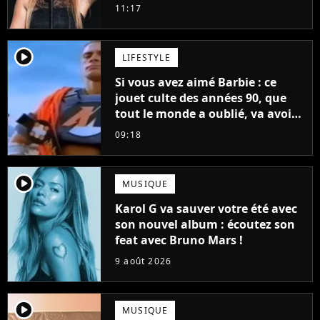
11:17
player2
LIFESTYLE
Si vous avez aimé Barbie : ce
jouet culte des années 90, que
tout le monde a oublié, va avoir
un film
09:18
player2
MUSIQUE
Karol G va sauver votre été avec
son nouvel album : écoutez son
feat avec Bruno Mars !
9 août 2026
player2
MUSIQUE