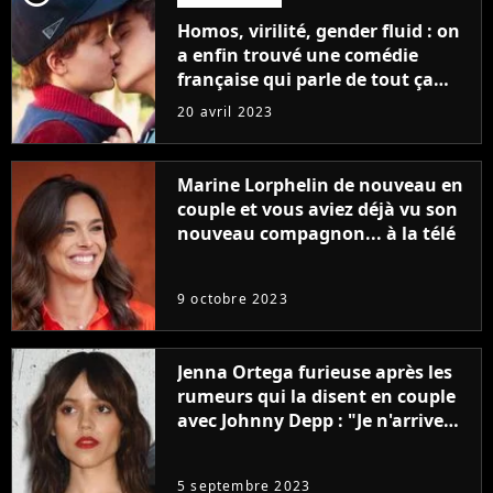
Homos, virilité, gender fluid : on
a enfin trouvé une comédie
française qui parle de tout ça
sans être super ringarde
20 avril 2023
Marine Lorphelin de nouveau en
couple et vous aviez déjà vu son
nouveau compagnon... à la télé
9 octobre 2023
Jenna Ortega furieuse après les
rumeurs qui la disent en couple
avec Johnny Depp : "Je n'arrive
même pas..."
5 septembre 2023