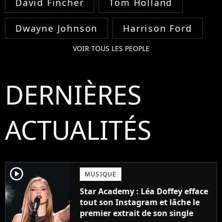
David Fincher
Tom Holland
Dwayne Johnson
Harrison Ford
VOIR TOUS LES PEOPLE
DERNIÈRES
ACTUALITÉS
player2
MUSIQUE
Star Academy : Léa Doffey efface
tout son Instagram et lâche le
premier extrait de son single