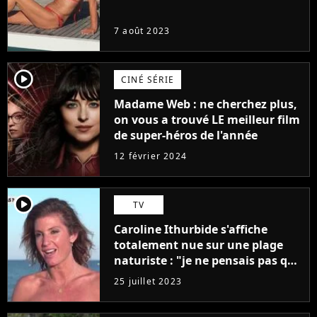
7 août 2023
player2
CINÉ SÉRIE
Madame Web : ne cherchez plus,
on vous a trouvé LE meilleur film
de super-héros de l'année
12 février 2024
player2
TV
Caroline Ithurbide s'affiche
totalement nue sur une plage
naturiste : "je ne pensais pas que
j'arriverais à le faire..."
25 juillet 2023