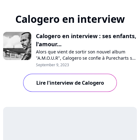
Calogero en interview
Calogero en interview : ses enfants,
l'amour...
Alors que vient de sortir son nouvel album
"A.M.O.U.R", Calogero se confie à Purecharts sur
la pression, sa vision de l'amour, son optimisme
September 9, 2023
pour l'avenir, les médias, les maisons de
disques ou encore ses enfants qui chantent sur
Lire l'interview de Calogero
quelques titres. Interview avec un artiste
passionné et passionnant.