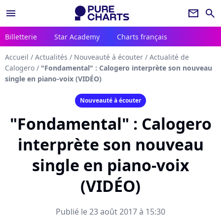
menu
newsletter
search
Billetterie
Star Academy
Charts français
Accueil
/
Actualités
/
Nouveauté à écouter
/
Actualité de
Calogero
/
"Fondamental" : Calogero interprète son nouveau
single en piano-voix (VIDÉO)
Nouveauté à écouter
"Fondamental" : Calogero
interprète son nouveau
single en piano-voix
(VIDÉO)
Publié le 23 août 2017 à 15:30