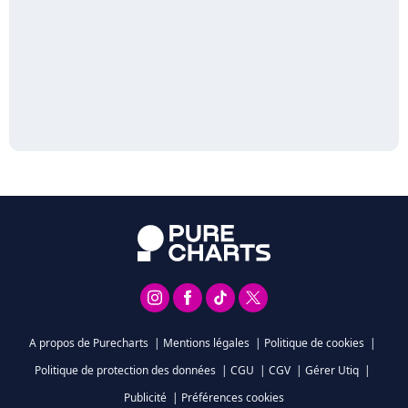
A propos de Purecharts
|
Mentions légales
|
Politique de cookies
|
Politique de protection des données
|
CGU
|
CGV
|
Gérer Utiq
|
Publicité
|
Préférences cookies