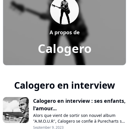
A propos de
Calogero
Calogero en interview
Calogero en interview : ses enfants,
l'amour...
Alors que vient de sortir son nouvel album
"A.M.O.U.R", Calogero se confie à Purecharts sur
la pression, sa vision de l'amour, son optimisme
September 9, 2023