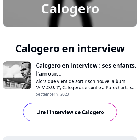
Calogero
Calogero en interview
Calogero en interview : ses enfants,
l'amour...
Alors que vient de sortir son nouvel album
"A.M.O.U.R", Calogero se confie à Purecharts sur
la pression, sa vision de l'amour, son optimisme
September 9, 2023
pour l'avenir, les médias, les maisons de
disques ou encore ses enfants qui chantent sur
Lire l'interview de Calogero
quelques titres. Interview avec un artiste
passionné et passionnant.