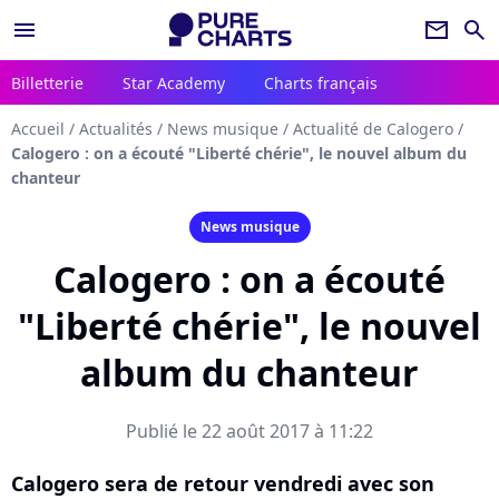
menu
newsletter
search
Billetterie
Star Academy
Charts français
Accueil
/
Actualités
/
News musique
/
Actualité de Calogero
/
Calogero : on a écouté "Liberté chérie", le nouvel album du
chanteur
News musique
Calogero : on a écouté
"Liberté chérie", le nouvel
album du chanteur
Publié le 22 août 2017 à 11:22
Calogero sera de retour vendredi avec son