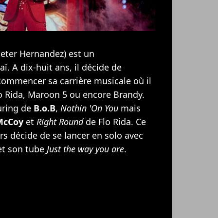
eter Hernandez) est un
. A dix-huit ans, il décide de
 commencer sa carrière musicale où il
o Rida
,
Maroon 5
ou encore
Brandy
.
uring de
B.o.B
,
Nothin 'On You
mais
 McCoy
et
Right Round
de Flo Rida. Ce
s décide de se lancer en solo avec
t son tube
Just the way you are
.