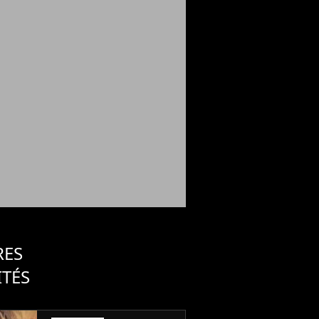
RES
ITÉS