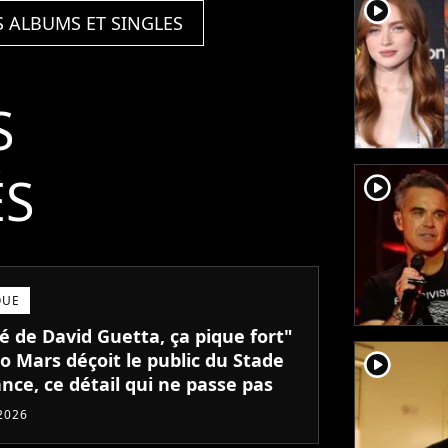
player2
S ALBUMS ET SINGLES
S
ÉS
player2
QUE
é de David Guetta, ça pique fort"
o Mars déçoit le public du Stade
player2
nce, ce détail qui ne passe pas
 2026