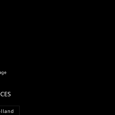
age
CES
lland