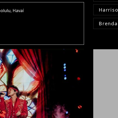
Harris
olulu, Havaí
Brenda