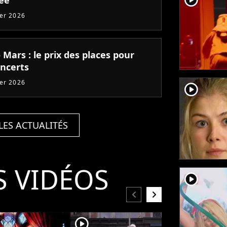
ier 2026
Mars : le prix des places pour
oncerts
ier 2026
player2
LES ACTUALITÉS
S VIDÉOS
player2
chevron_left
chevron_right
player2