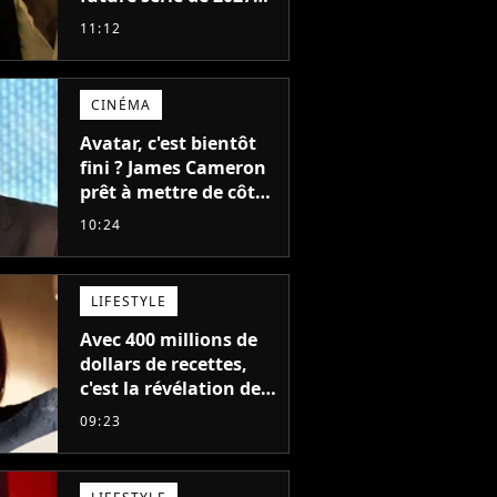
va devenir votre
11:12
nouvelle obsession
CINÉMA
Avatar, c'est bientôt
fini ? James Cameron
prêt à mettre de côté
sa saga de science-
10:24
fiction aux 6 milliards
de recettes
LIFESTYLE
Avec 400 millions de
dollars de recettes,
c'est la révélation de
2026 au cinéma : cette
09:23
actrice adorée prête à
remplacer Jennifer
Lawrence chez Marvel