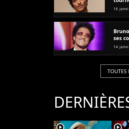
16 janv
Bruno 
ses c
14 janv
TOUTES 
DERNIÈRE
player2
player2