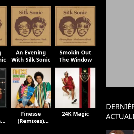
g
An Evening
Smokin Out
nic
With Silk Sonic
The Window
DERNIÈ
e
Finesse
24K Magic
ACTUAL
n
(Remixes)
[feat. Cardi B]