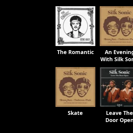
The Romantic
An Evenin
With Silk So
Skate
Leave Th
Door Ope
(Live)