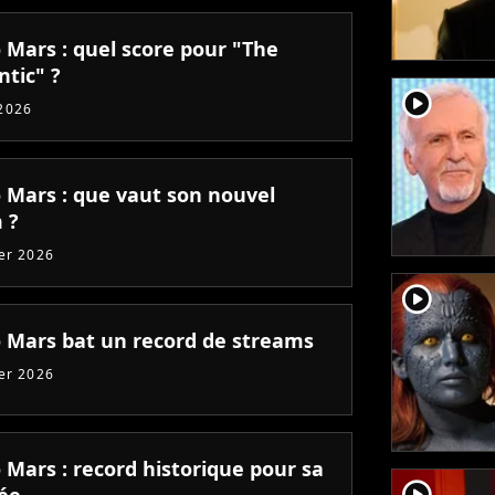
 Mars : quel score pour "The
tic" ?
player2
2026
 Mars : que vaut son nouvel
 ?
ier 2026
player2
 Mars bat un record de streams
ier 2026
 Mars : record historique pour sa
player2
ée