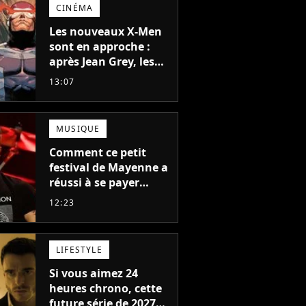
CINÉMA
Les nouveaux X-Men
sont en approche :
après Jean Grey, les
acteurs qui vont jouer
13:07
Emma Frost et
Cyclope trouvés !
MUSIQUE
Comment ce petit
festival de Mayenne a
réussi à se payer
Robbie Williams, Jul et
12:23
Damso cette année ?
LIFESTYLE
Si vous aimez 24
heures chrono, cette
future série de 2027