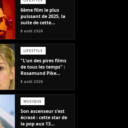
LIFESTYLE
6ème film le plus
puissant de 2025, la
suite de cette
franchise culte est
8 août 2026
menacée : le
réalisateur claque la
porte pour "différends
LIFESTYLE
créatifs"
"L'un des pires films
de tous les temps" :
Rosamund Pike
pensait que ce film
8 août 2026
d'action de science-
fiction avec Dwayne
Johnson mettrait fin à
MUSIQUE
sa carrière
Son ascenseur s'est
écrasé : cette star de
la pop aux 13