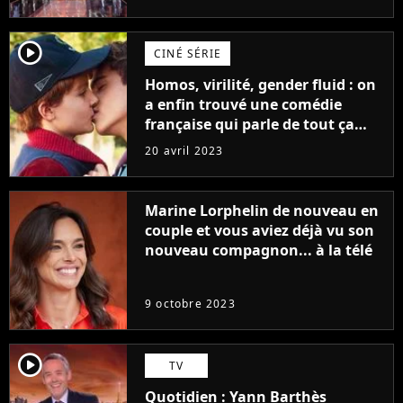
player2
CINÉ SÉRIE
Homos, virilité, gender fluid : on
a enfin trouvé une comédie
française qui parle de tout ça
sans être super ringarde
20 avril 2023
Marine Lorphelin de nouveau en
couple et vous aviez déjà vu son
nouveau compagnon... à la télé
9 octobre 2023
player2
TV
Quotidien : Yann Barthès