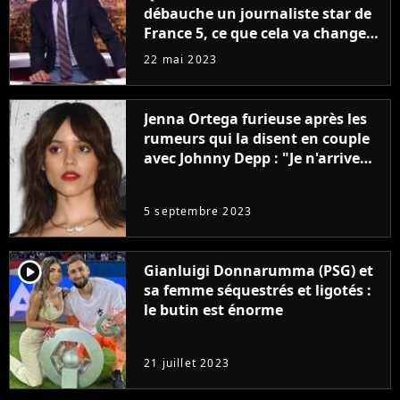
débauche un journaliste star de
France 5, ce que cela va changer
à la rentrée
22 mai 2023
Jenna Ortega furieuse après les
rumeurs qui la disent en couple
avec Johnny Depp : "Je n'arrive
même pas..."
5 septembre 2023
player2
Gianluigi Donnarumma (PSG) et
sa femme séquestrés et ligotés :
le butin est énorme
21 juillet 2023