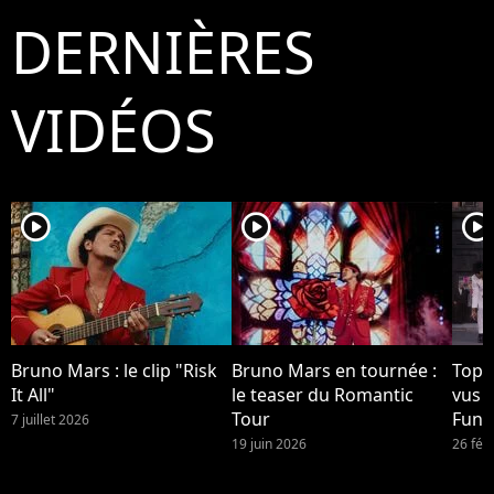
DERNIÈRES
VIDÉOS
player2
player2
player2
Bruno Mars : le clip "Risk
Bruno Mars en tournée :
Top 1
It All"
le teaser du Romantic
vus 
Tour
Funk
7 juillet 2026
Brun
19 juin 2026
26 fév