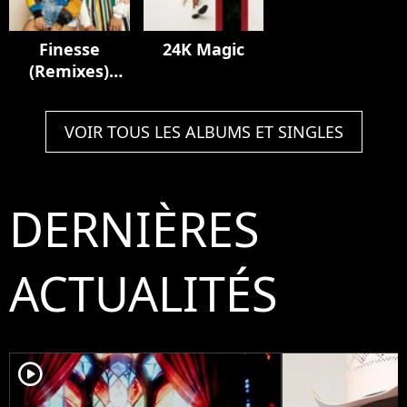
Finesse
24K Magic
(Remixes)
[feat. Cardi B]
VOIR TOUS LES ALBUMS ET SINGLES
DERNIÈRES
ACTUALITÉS
player2