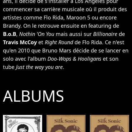
ans, il décide de s'installer à Los Angeles pour
commencer sa carrière musicale où il produit des
artistes comme
Flo Rida
,
Maroon 5
ou encore
Brandy
. On le retrouve ensuite en featuring de
B.o.B
,
Nothin 'On You
mais aussi sur
Billionaire
de
Travis McCoy
et
Right Round
de Flo Rida. Ce n'est
qu'en 2010 que Bruno Mars décide de se lancer en
solo avec l'album
Doo-Wops & Hooligans
et son
tube
Just the way you are
.
ALBUMS