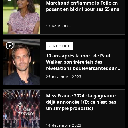
Marchand enflamme la Toile en
posant en bikini pour ses 55 ans
17 août 2023
player2
CINÉ SÉRIE
10 ans après la mort de Paul
Walker, son frère fait des
révélations bouleversantes sur la
réaction des acteurs de Fast and
26 novembre 2023
Furious
Miss France 2024 : la gagnante
déjà annoncée ! (Et ce n'est pas
un simple pronostic)
14 décembre 2023