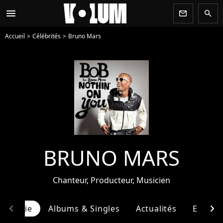
menu
newsletter
search
Accueil
Célébrités
Bruno Mars
BRUNO MARS
Chanteur, Producteur, Musicien
chevron_left
chevron_right
ographie
Albums & Singles
Actualités
Entour