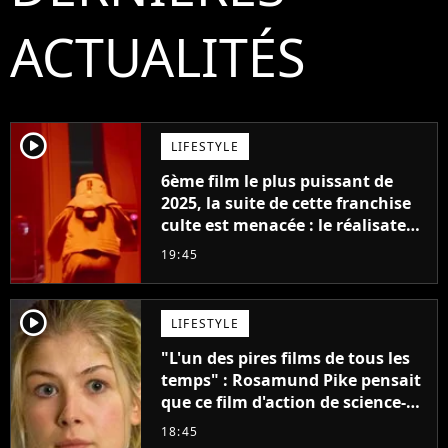
ACTUALITÉS
player2
LIFESTYLE
6ème film le plus puissant de
2025, la suite de cette franchise
culte est menacée : le réalisateur
claque la porte pour "différends
19:45
créatifs"
player2
LIFESTYLE
"L'un des pires films de tous les
temps" : Rosamund Pike pensait
que ce film d'action de science-
fiction avec Dwayne Johnson
18:45
mettrait fin à sa carrière