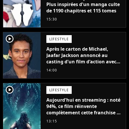
Plus inspirées d'un manga culte
de 1190 chapitres et 115 tomes
15:30
player2
LIFESTYLE
Après le carton de Michael,
Jaafar Jackson annoncé au
casting d'un film d'action avec
Will Smith
14:00
player2
LIFESTYLE
Aujourd'hui en streaming : noté
94%, ce film réinvente
complètement cette franchise de
science-fiction vieille de 40 ans
13:15