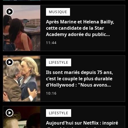
player2
MUSIQUE
Après Marine et Helena Bailly,
cette candidate de la Star
Academy adorée du public
annonce son premier album,
11:44
"C'est tellement puissant"
player2
LIFESTYLE
Ils sont mariés depuis 75 ans,
c'est le couple le plus durable
d'Hollywood : "Nous avons
avancé jour après jour, et les
10:16
jours se sont transformés en
décennies"
player2
LIFESTYLE
Aujourd'hui sur Netflix : inspiré