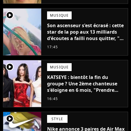
player2
MUSIQUE
Son ascenseur s'est écrasé : cette
star de la pop aux 13 milliards
d'écoutes a failli nous quitter, "Je
pensais ne plus jamais chanter"
17:45
player2
MUSIQUE
KATSEYE : bientôt la fin du
groupe ? Une 2ème chanteuse
s'éloigne en 6 mois, "Prendre
cette décision n’a pas été facile"
16:45
player2
STYLE
Nike annonce 3 paires de Air Max