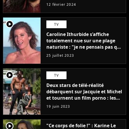
12 février 2024
player2
TV
Caroline Ithurbide s'affiche
totalement nue sur une plage
naturiste : "je ne pensais pas que
j'arriverais à le faire..."
25 juillet 2023
player2
TV
Deux stars de télé-réalité
débarquent sur Jacquie et Michel
et tournent un film porno : les
premières images du tournage
19 juin 2023
(exclu)
player2
"Ce corps de folie !" : Karine Le