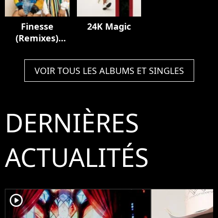
Finesse
24K Magic
(Remixes)
[feat. Cardi B]
VOIR TOUS LES ALBUMS ET SINGLES
DERNIÈRES
ACTUALITÉS
player2