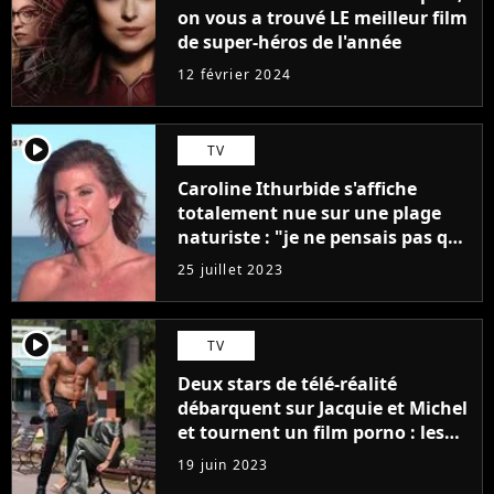
on vous a trouvé LE meilleur film
de super-héros de l'année
12 février 2024
player2
TV
Caroline Ithurbide s'affiche
totalement nue sur une plage
naturiste : "je ne pensais pas que
j'arriverais à le faire..."
25 juillet 2023
player2
TV
Deux stars de télé-réalité
débarquent sur Jacquie et Michel
et tournent un film porno : les
premières images du tournage
19 juin 2023
(exclu)