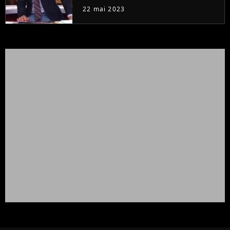
à la rentrée
22 mai 2023