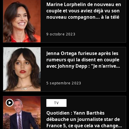
Marine Lorphelin de nouveau en
couple et vous aviez déjà vu son
nouveau compagnon... à la télé
9 octobre 2023
Jenna Ortega furieuse après les
rumeurs qui la disent en couple
avec Johnny Depp : "Je n'arrive
même pas..."
5 septembre 2023
player2
TV
Quotidien : Yann Barthès
débauche un journaliste star de
France 5, ce que cela va changer