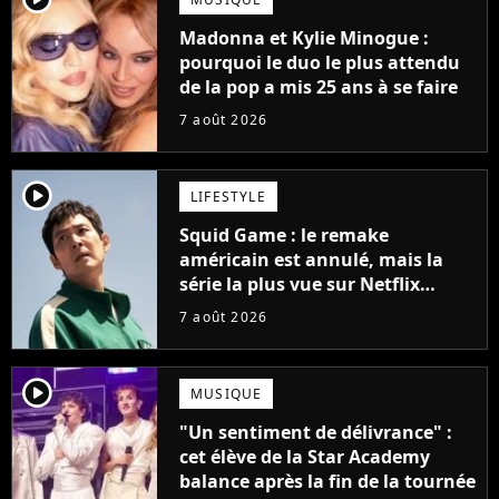
Madonna et Kylie Minogue :
pourquoi le duo le plus attendu
de la pop a mis 25 ans à se faire
7 août 2026
player2
LIFESTYLE
Squid Game : le remake
américain est annulé, mais la
série la plus vue sur Netflix
pourrait avoir une version
7 août 2026
française
player2
MUSIQUE
"Un sentiment de délivrance" :
cet élève de la Star Academy
balance après la fin de la tournée