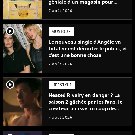
géniale d'un magasin pour
ruiner les revendeurs
7 août 2026
player2
MUSIQUE
Le nouveau single d'Angèle va
totalement dérouter le public, et
c'est une bonne chose
7 août 2026
player2
LIFESTYLE
Heated Rivalry en danger ? La
saison 2 gâchée par les fans, le
créateur pousse un coup de
gueule
7 août 2026