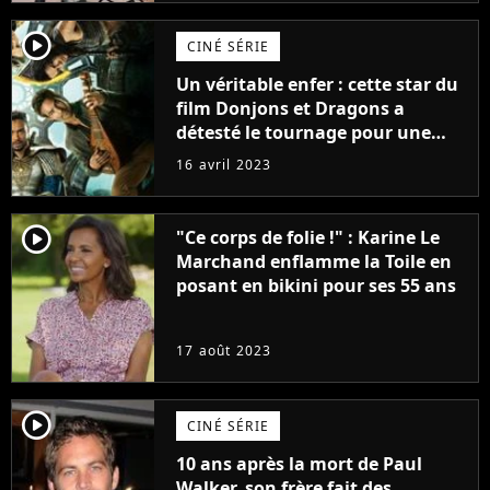
player2
CINÉ SÉRIE
Un véritable enfer : cette star du
film Donjons et Dragons a
détesté le tournage pour une
raison très spéciale
16 avril 2023
player2
"Ce corps de folie !" : Karine Le
Marchand enflamme la Toile en
posant en bikini pour ses 55 ans
17 août 2023
player2
CINÉ SÉRIE
10 ans après la mort de Paul
Walker, son frère fait des