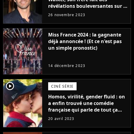
révélations bouleversantes sur la
réaction des acteurs de Fast and
26 novembre 2023
Furious
Miss France 2024 : la gagnante
déjà annoncée ! (Et ce n'est pas
un simple pronostic)
14 décembre 2023
player2
CINÉ SÉRIE
Homos, virilité, gender fluid : on
a enfin trouvé une comédie
française qui parle de tout ça
sans être super ringarde
20 avril 2023