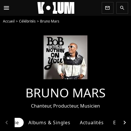
menu
newsletter
search
Accueil
Célébrités
Bruno Mars
BRUNO MARS
Chanteur, Producteur, Musicien
chevron_left
chevron_right
ographie
Albums & Singles
Actualités
Entour