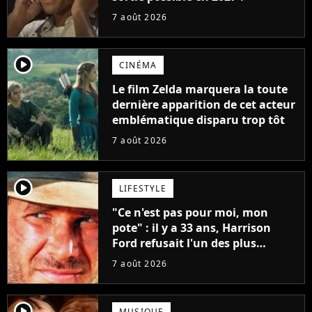
7 août 2026
player2
CINÉMA
Le film Zelda marquera la toute
dernière apparition de cet acteur
emblématique disparu trop tôt
7 août 2026
player2
LIFESTYLE
"Ce n'est pas pour moi, mon
pote" : il y a 33 ans, Harrison
Ford refusait l'un des plus
grands succès de tous les temps
7 août 2026
player2
MUSIQUE