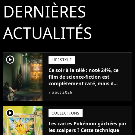
DERNIÈRES
ACTUALITÉS
player2
LIFESTYLE
Ce soir à la télé : noté 24%, ce
film de science-fiction est
complètement raté, mais il
aurait pu être encore pire à
7 août 2026
cause de son acteur
player2
COLLECTIONS
Les cartes Pokémon gâchées par
les scalpers ? Cette technique