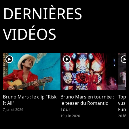
DERNIÈRES
VIDÉOS
player2
player2
player2
Bruno Mars : le clip "Risk
Bruno Mars en tournée :
Top 1
It All"
le teaser du Romantic
vus 
Tour
Funk
7 juillet 2026
Brun
19 juin 2026
26 fév