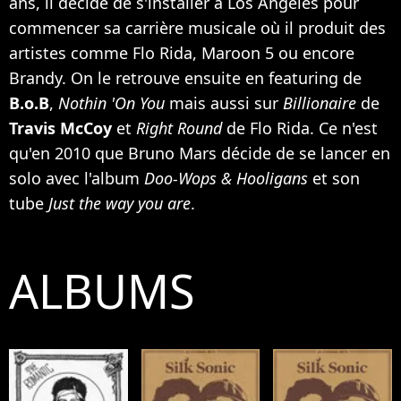
ans, il décide de s'installer à Los Angeles pour
commencer sa carrière musicale où il produit des
artistes comme
Flo Rida
,
Maroon 5
ou encore
Brandy
. On le retrouve ensuite en featuring de
B.o.B
,
Nothin 'On You
mais aussi sur
Billionaire
de
Travis McCoy
et
Right Round
de Flo Rida. Ce n'est
qu'en 2010 que Bruno Mars décide de se lancer en
solo avec l'album
Doo-Wops & Hooligans
et son
tube
Just the way you are
.
ALBUMS