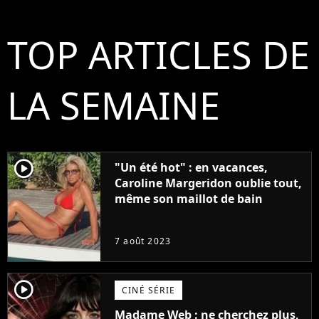
TOP ARTICLES DE
LA SEMAINE
player2
"Un été hot" : en vacances,
Caroline Margeridon oublie tout,
même son maillot de bain
7 août 2023
player2
CINÉ SÉRIE
Madame Web : ne cherchez plus,