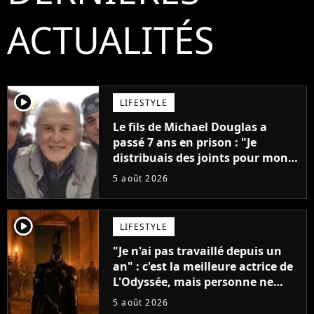
ACTUALITÉS
player2
LIFESTYLE
Le fils de Michael Douglas a
passé 7 ans en prison : "Je
distribuais des joints pour mon
père"
5 août 2026
player2
LIFESTYLE
"Je n'ai pas travaillé depuis un
an" : c'est la meilleure actrice de
L'Odyssée, mais personne ne
veut lui donner de rôle au
5 août 2026
cinéma