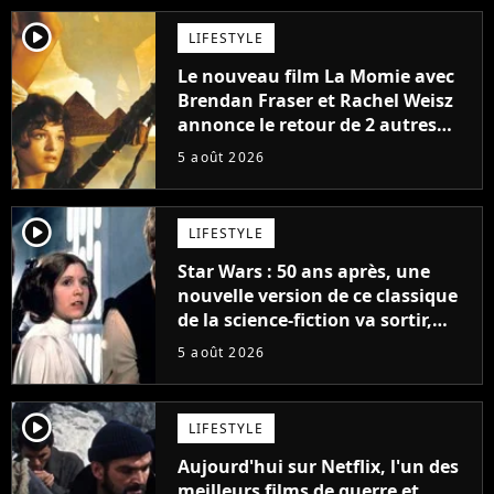
player2
LIFESTYLE
Le nouveau film La Momie avec
Brendan Fraser et Rachel Weisz
annonce le retour de 2 autres
personnages emblématiques de
5 août 2026
la saga
player2
LIFESTYLE
Star Wars : 50 ans après, une
nouvelle version de ce classique
de la science-fiction va sortir,
mais on ne la verra jamais en
5 août 2026
France
player2
LIFESTYLE
Aujourd'hui sur Netflix, l'un des
meilleurs films de guerre et