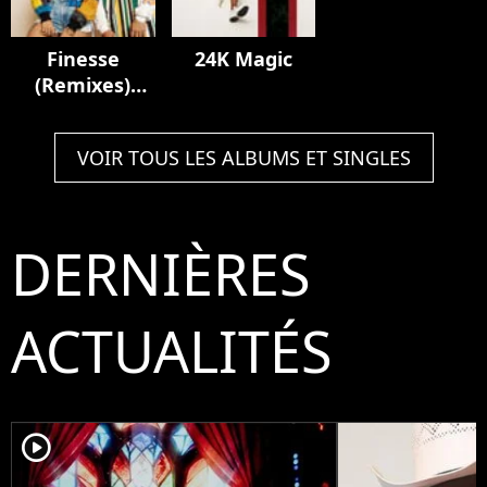
Finesse
24K Magic
(Remixes)
[feat. Cardi B]
VOIR TOUS LES ALBUMS ET SINGLES
DERNIÈRES
ACTUALITÉS
player2