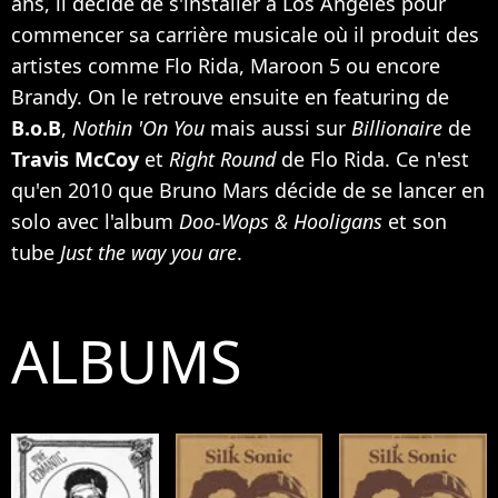
ans, il décide de s'installer à Los Angeles pour
commencer sa carrière musicale où il produit des
artistes comme
Flo Rida
,
Maroon 5
ou encore
Brandy
. On le retrouve ensuite en featuring de
B.o.B
,
Nothin 'On You
mais aussi sur
Billionaire
de
Travis McCoy
et
Right Round
de Flo Rida. Ce n'est
qu'en 2010 que Bruno Mars décide de se lancer en
solo avec l'album
Doo-Wops & Hooligans
et son
tube
Just the way you are
.
ALBUMS