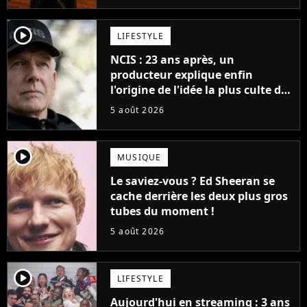
player2
LIFESTYLE
NCIS : 23 ans après, un
producteur explique enfin
l'origine de l'idée la plus culte de
la série (et on ne parle pas du
5 août 2026
bateau)
player2
MUSIQUE
Le saviez-vous ? Ed Sheeran se
cache derrière les deux plus gros
tubes du moment !
5 août 2026
player2
LIFESTYLE
Aujourd'hui en streaming : 3 ans