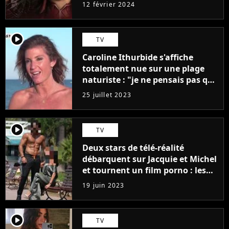
12 février 2024
player2
TV
Caroline Ithurbide s'affiche
totalement nue sur une plage
naturiste : "je ne pensais pas que
j'arriverais à le faire..."
25 juillet 2023
player2
TV
Deux stars de télé-réalité
débarquent sur Jacquie et Michel
et tournent un film porno : les
premières images du tournage
19 juin 2023
(exclu)
player2
TV