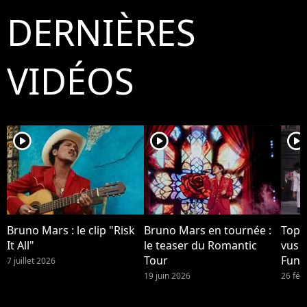
DERNIÈRES
VIDÉOS
player2
player2
player2
Bruno Mars : le clip "Risk
Bruno Mars en tournée :
Top 1
It All"
le teaser du Romantic
vus 
Tour
Funk
7 juillet 2026
Brun
19 juin 2026
26 fév