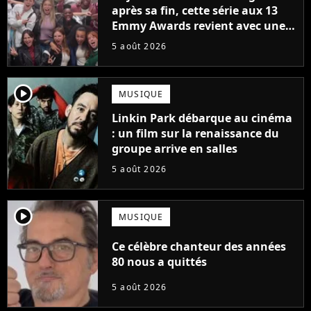
après sa fin, cette série aux 13
Emmy Awards revient avec une
suite... totalement différente
5 août 2026
player2
MUSIQUE
Linkin Park débarque au cinéma
: un film sur la renaissance du
groupe arrive en salles
5 août 2026
player2
MUSIQUE
Ce célèbre chanteur des années
80 nous a quittés
5 août 2026