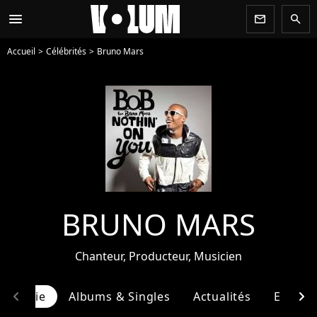
menu
newsletter
search
Accueil
Célébrités
Bruno Mars
BRUNO MARS
Chanteur, Producteur, Musicien
chevron_left
chevron_right
ographie
Albums & Singles
Actualités
Entour