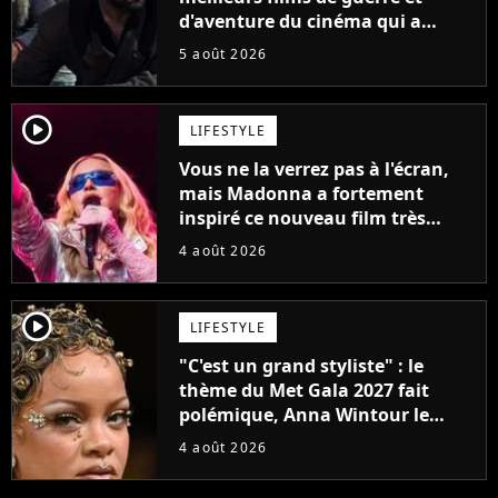
d'aventure du cinéma qui a
connu un succès retentissant à
5 août 2026
son époque
player2
LIFESTYLE
Vous ne la verrez pas à l'écran,
mais Madonna a fortement
inspiré ce nouveau film très
attendu
4 août 2026
player2
LIFESTYLE
"C'est un grand styliste" : le
thème du Met Gala 2027 fait
polémique, Anna Wintour le
défend
4 août 2026