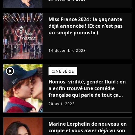
Furious
Miss France 2024 : la gagnante
déjà annoncée ! (Et ce n'est pas
un simple pronostic)
14 décembre 2023
player2
CINÉ SÉRIE
Homos, virilité, gender fluid : on
a enfin trouvé une comédie
française qui parle de tout ça
sans être super ringarde
20 avril 2023
Marine Lorphelin de nouveau en
couple et vous aviez déjà vu son