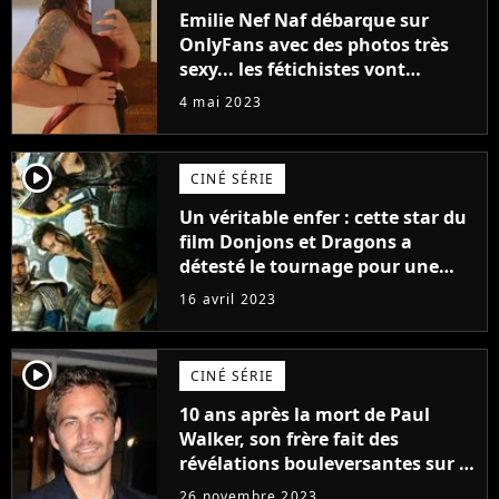
Emilie Nef Naf débarque sur
OnlyFans avec des photos très
sexy... les fétichistes vont
prendre leur pied !
4 mai 2023
player2
CINÉ SÉRIE
Un véritable enfer : cette star du
film Donjons et Dragons a
détesté le tournage pour une
raison très spéciale
16 avril 2023
player2
CINÉ SÉRIE
10 ans après la mort de Paul
Walker, son frère fait des
révélations bouleversantes sur la
réaction des acteurs de Fast and
26 novembre 2023