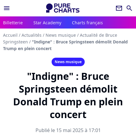
menu
newsletter
search
Billetterie
Star Academy
Charts français
Accueil
/
Actualités
/
News musique
/
Actualité de Bruce
Springsteen
/
"Indigne" : Bruce Springsteen démolit Donald
Trump en plein concert
News musique
"Indigne" : Bruce
Springsteen démolit
Donald Trump en plein
concert
Publié le 15 mai 2025 à 17:01